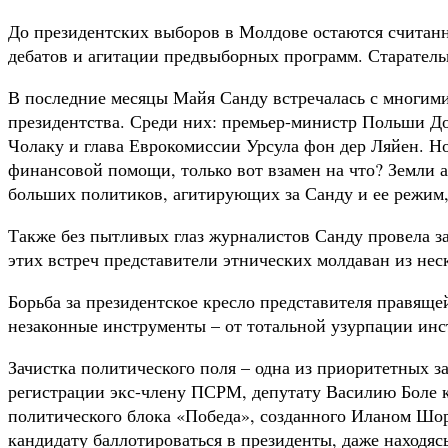
До президентских выборов в Молдове остаются считанн
дебатов и агитации предвыборных программ. Старатель
В последние месяцы Майя Санду встречалась с многими
президентства. Среди них: премьер-министр Польши Д
Чолаку и глава Еврокомиссии Урсула фон дер Ляйен. Н
финансовой помощи, только вот взамен на что? Земли а
больших политиков, агитирующих за Санду и ее режим, п
Также без пытливых глаз журналистов Санду провела з
этих встреч представители этнических молдаван из не
Борьба за президентское кресло представителя правяще
незаконные инструменты – от тотальной узурпации ин
Зачистка политического поля – одна из приоритетных 
регистрации экс-члену ПСРМ, депутату Василию Боле к
политического блока «Победа», созданного Иланом Шор
кандидату баллотироваться в президенты, даже находясь