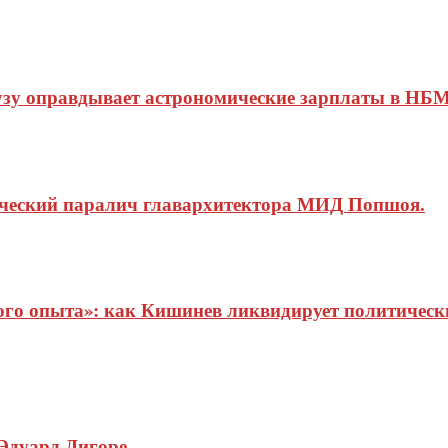
узу оправдывает астрономические зарплаты в НБМ
ический паралич главархитектора МИД Попшоя.
о опыта»: как Кишинев ликвидирует политические
Эдуард Дигоре