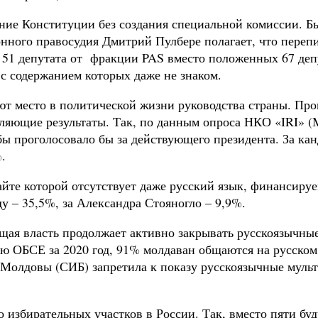
ние Конституции без создания специальной комиссии. Б
нного правосудия Дмитрий Пулбере полагает, что пере
о 51 депутата от фракции PAS вместо положенных 67 де
с содержанием которых даже не знаком.
ют место в политической жизни руководства страны. П
ляющие результаты. Так, по данным опроса НКО «IRI» 
 проголосовало бы за действующего президента. За ка
.
йте которой отсутствует даже русский язык, финансиру
 – 35,5%, за Александра Стояногло – 9,9%.
ая власть продолжает активно закрывать русскоязычные 
ю ОБСЕ за 2020 год, 91% молдаван общаются на русском 
 Молдовы (СИБ) запретила к показу русскоязычные муль
избирательных участков в России. Так, вместо пяти буд