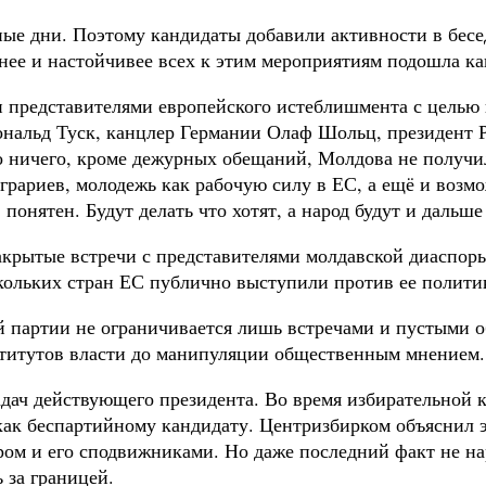
ые дни. Поэтому кандидаты добавили активности в бесе
нее и настойчивее всех к этим мероприятиям подошла ка
 представителями европейского истеблишмента с целью 
ональд Туск, канцлер Германии Олаф Шольц, президент
о ничего, кроме дежурных обещаний, Молдова не получи
грариев, молодежь как рабочую силу в ЕС, а ещё и возм
онятен. Будут делать что хотят, а народ будут и дальше
акрытые встречи с представителями молдавской диаспор
скольких стран ЕС публично выступили против ее полит
й партии не ограничивается лишь встречами и пустыми о
ститутов власти до манипуляции общественным мнением.
задач действующего президента. Во время избирательной
ак беспартийному кандидату. Центризбирком объяснил эт
ом и его сподвижниками. Но даже последний факт не нар
 за границей.