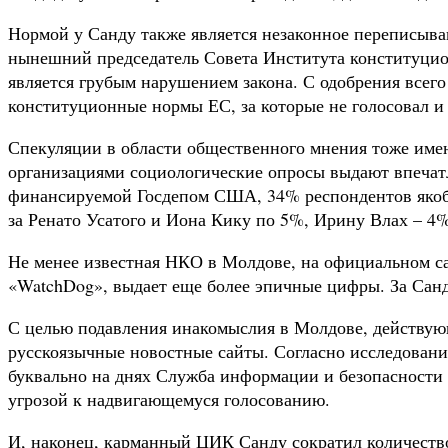
Нормой у Санду также является незаконное переписыва
нынешний председатель Совета Института конституцио
является грубым нарушением закона. С одобрения всег
конституционные нормы ЕС, за которые не голосовал и 
Спекуляции в области общественного мнения тоже име
организациями социологические опросы выдают впечат
финансируемой Госдепом США, 34% респондентов якобы
за Ренато Усатого и Иона Кику по 5%, Ирину Влах – 4%
Не менее известная НКО в Молдове, на официальном са
«WatchDog», выдает еще более эпичные цифры. За Санду
С целью подавления инакомыслия в Молдове, действующ
русскоязычные новостные сайты. Согласно исследовани
буквально на днях Служба информации и безопасности
угрозой к надвигающемуся голосованию.
И, наконец, карманный ЦИК Санду сократил количество 