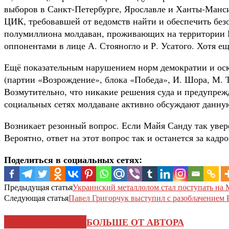
выборов в Санкт-Петербурге, Ярославле и Ханты-Ман
ЦИК, требовавшей от ведомств найти и обеспечить безоп
полумиллиона молдаван, проживающих на территории Ро
оппонентами в лице А. Стояногло и Р. Усатого. Хотя ещ
Ещё показательным нарушением норм демократии и оско
(партии «Возрождение», блока «Победа», И. Шора, М. Т
Возмутительно, что никакие решения суда и предупрежд
социальных сетях молдаване активно обсуждают данную
Возникает резонный вопрос. Если Майя Санду так увер
Вероятно, ответ на этот вопрос так и останется за кад
Поделиться в социальных сетях:
Предыдущая статья
Украинский металлолом стал поступать на
Следующая статья
Павел Григорчук выступил с разоблачением 
СХОЖИЕ СТАТЬИ
БОЛЬШЕ ОТ АВТОРА