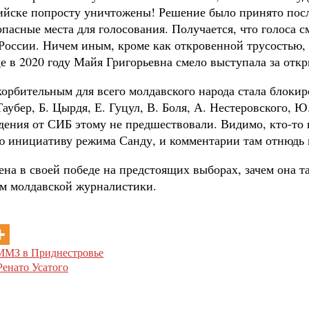
сийске попросту уничтожены! Решение было принято по
асные места для голосования. Получается, что голоса см
ссии. Ничем иным, кроме как откровенной трусостью, э
е в 2020 году Майя Григорьевна смело выступала за откр
рбительным для всего молдавского народа стала блокир
аубер, Б. Цырдя, Е. Гуцул, В. Боля, А. Нестеровского, 
ения от СИБ этому не предшествовали. Видимо, кто-то п
 инициативу режима Санду, и комментарии там отнюдь н
ена в своей победе на предстоящих выборах, зачем она 
ром молдавской журналистики.
 ММЗ в Приднестровье
Ренато Усатого