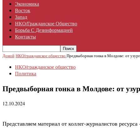
Экономика
Восток
Запад
НКО/гражданское Общество
Борьба С Дезинформацией
Контакты
Домой
НКО/гражданское общество
Предвыборная гонка в Молдове: от узур
НКО/гражданское общество
Политика
Предвыборная гонка в Молдове: от уз
12.10.2024
Представляем материал от коллег-журналистов ресурса