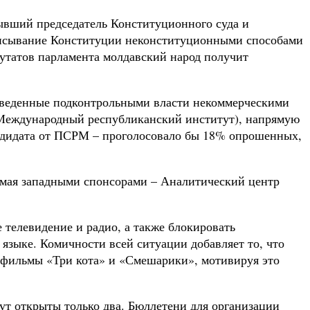
ывший председатель Конституционного суда и
писывание Конституции неконституционными способами
путатов парламента молдавский народ получит
роведенные подконтрольными власти некоммерческими
(Международный республиканский институт), напрямую
ндидата от ПСРМ – проголосовало бы 18% опрошенных,
емая западными спонсорами – Аналитический центр
телевидение и радио, а также блокировать
языке. Комичности всей ситуации добавляет то, что
тфильмы «Три кота» и «Смешарики», мотивируя это
ут открыты только два. Бюллетени для организации