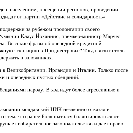
де с населением, посещении регионов, проведении
ндидат от партии «Действие и солидарность».
поддержки за рубежом пролонгации своего
 Румынии Клаус Йоханнис, премьер-министр Марчел
ла. Высокие фразы об очередной кредитной
ожную эскалацию в Приднестровье? Тогда визит столь
 держать в заложниках.
ы в Великобритании, Ирландии и Италии. Только после
ики и очередных пустых обещаний.
бещаниями народу. В ход идут более агрессивные и
 кампании молдавский ЦИК незаконно отказал в
о тем, что ранее Боля пытался баллотироваться от
ушает избирательное законодательство и дает право