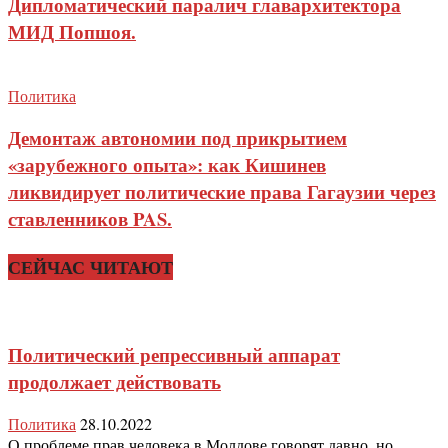
Дипломатический паралич главархитектора
МИД Попшоя.
Политика
Демонтаж автономии под прикрытием
«зарубежного опыта»: как Кишинев
ликвидирует политические права Гагаузии через
ставленников PAS.
СЕЙЧАС ЧИТАЮТ
Политический репрессивный аппарат
продолжает действовать
Политика
28.10.2022
О проблеме прав человека в Молдове говорят давно, но