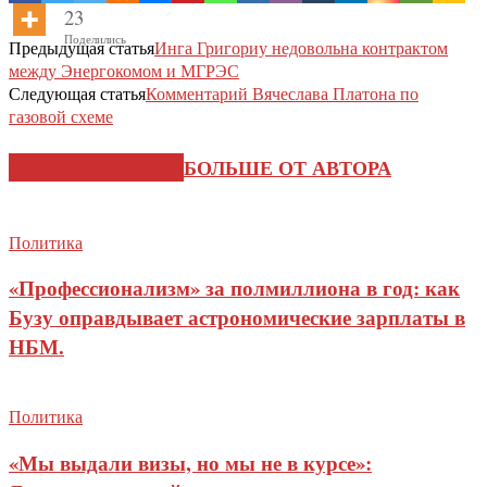
23
Поделились
Предыдущая статья
Инга Григориу недовольна контрактом
между Энергокомом и МГРЭС
Следующая статья
Комментарий Вячеслава Платона по
газовой схеме
СХОЖИЕ СТАТЬИ
БОЛЬШЕ ОТ АВТОРА
Политика
«Профессионализм» за полмиллиона в год: как
Бузу оправдывает астрономические зарплаты в
НБМ.
Политика
«Мы выдали визы, но мы не в курсе»: