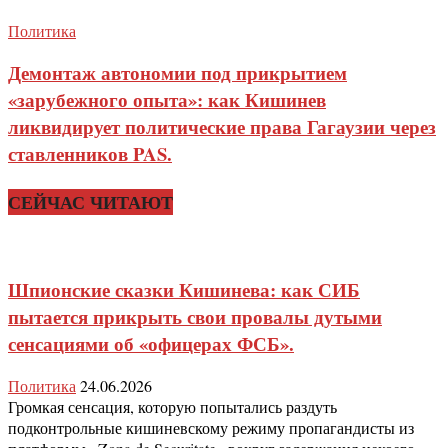
Политика
Демонтаж автономии под прикрытием
«зарубежного опыта»: как Кишинев
ликвидирует политические права Гагаузии через
ставленников PAS.
СЕЙЧАС ЧИТАЮТ
Шпионские сказки Кишинева: как СИБ
пытается прикрыть свои провалы дутыми
сенсациями об «офицерах ФСБ».
Политика
24.06.2026
Громкая сенсация, которую попытались раздуть
подконтрольные кишиневскому режиму пропагандисты из