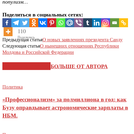
популизм…
Поделиться в социальных сетях:
110
Поделились
Предыдущая статья
О новых заявлениях президента Санду
Следующая статья
О нынешних отношениях Республики
Молдова и Российской Федерации
СХОЖИЕ СТАТЬИ
БОЛЬШЕ ОТ АВТОРА
Политика
«Профессионализм» за полмиллиона в год: как
Бузу оправдывает астрономические зарплаты в
НБМ.