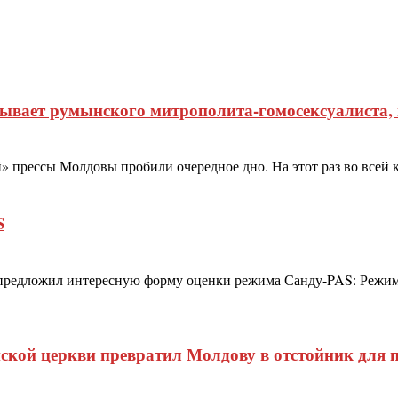
дывает румынского митрополита-гомосексуалиста
прессы Молдовы пробили очередное дно. На этот раз во всей кр
S
редложил интересную форму оценки режима Санду-PAS: Режим С
ской церкви превратил Молдову в отстойник для п