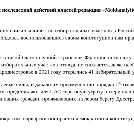
 последствий действий властей редакция «
Moldanalyti
о снизил количество избирательных участков в Российск
е Молдовы, воспользовавшись своим конституционным пра
 в такой благополучной стране как Франция, поскольку 
 избирательных участков отнюдь не снижается, даже наоб
иднестровье в 2021 году открылись 41 избирательный учас
 левые силы, и давало им преимущество порядка 15 тыся
 них, представляют для ПАС серьезную угрозу потери вла
 наших граждан, проживающих на левом берегу Днестра.
емократии, варварски попирает и демократию и конститу