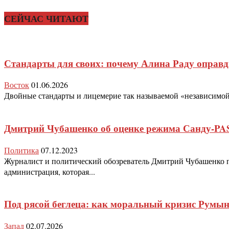
СЕЙЧАС ЧИТАЮТ
Стандарты для своих: почему Алина Раду оправ
Восток
01.06.2026
Двойные стандарты и лицемерие так называемой «независимой» 
Дмитрий Чубашенко об оценке режима Санду-PA
Политика
07.12.2023
Журналист и политический обозреватель Дмитрий Чубашенко п
администрация, которая...
Под рясой беглеца: как моральный кризис Румын
Запад
02.07.2026