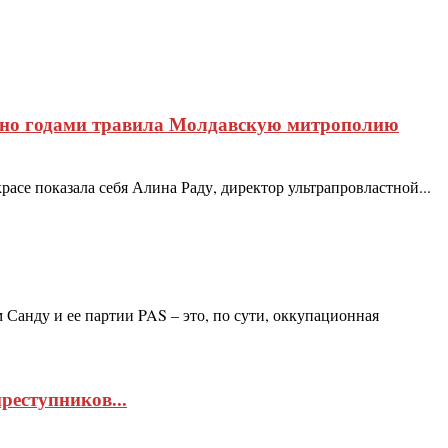
, но годами травила Молдавскую митрополию
асе показала себя Алина Раду, директор ультрапровластной...
анду и ее партии PAS – это, по сути, оккупационная
реступников...