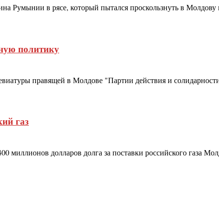
а Румынии в рясе, который пытался проскользнуть в Молдову в 
нную политику
евиатуры правящей в Молдове "Партии действия и солидарност
кий газ
 миллионов долларов долга за поставки российского газа Молдо