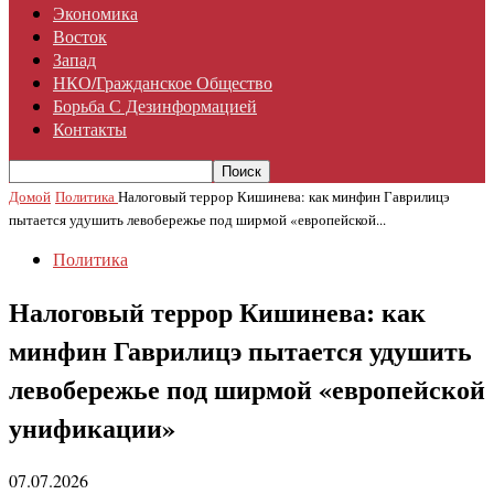
Экономика
Восток
Запад
НКО/гражданское Общество
Борьба С Дезинформацией
Контакты
Домой
Политика
Налоговый террор Кишинева: как минфин Гаврилицэ
пытается удушить левобережье под ширмой «европейской...
Политика
Налоговый террор Кишинева: как
минфин Гаврилицэ пытается удушить
левобережье под ширмой «европейской
унификации»
07.07.2026