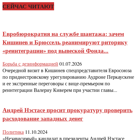
СЕЙЧАС ЧИТАЮТ
Евробюрократия на службе шантажа: зачем
Кишинев и Брюссель реанимируют риторику
«реинтеграции» под вывеской Фонда...
Борьба с дезинформацией
01.07.2026
Очередной визит в Кишинев спецпредставителя Евросоюза
по приднестровскому урегулированию Аудроне Перкаускене
и ее экстренные переговоры с вице-премьером по
реинтеграции Валериу Киверем при участии главы...
Андрей Нэстасе просит прокуратуру проверить
расходование западных денег
Политика
11.10.2024
«Независимый» кандидат в президенты Андрей Нэстасе