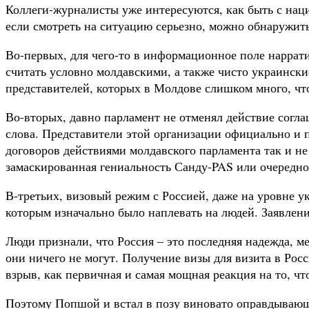
Коллеги-журналисты уже интересуются, как быть с наци
если смотреть на ситуацию серьезно, можно обнаружит
Во-первых, для чего-то в информационное поле наррат
считать условно молдавскими, а также чисто украинск
представителей, которых в Молдове слишком много, чт
Во-вторых, давно парламент не отменял действие согла
слова. Представители этой организации официально и 
договоров действиями молдавского парламента так и н
замаскированная гениальность Санду-PAS или очередн
В-третьих, визовый режим с Россией, даже на уровне у
которым изначально было наплевать на людей. Заявлен
Люди признали, что Россия – это последняя надежда, м
они ничего не могут. Получение визы для визита в Рос
взрыв, как первичная и самая мощная реакция на то, ч
Поэтому Попшой и встал в позу виновато оправдывающе