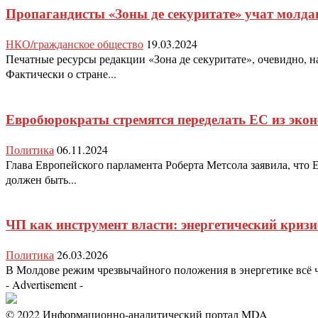
Пропагандисты «Зоны де секуритате» учат молда
НКО/гражданское общество
19.03.2024
Печатные ресурсы редакции «Зона де секуритате», очевидно, на
Фактически о стране...
Евробюрократы стремятся переделать ЕС из экон
Политика
06.11.2024
Глава Европейского парламента Роберта Метсола заявила, что 
должен быть...
ЧП как инструмент власти: энергетический кризи
Политика
26.03.2026
В Молдове режим чрезвычайного положения в энергетике всё ч
- Advertisement -
© 2022 Информационно-аналитический портал MDA