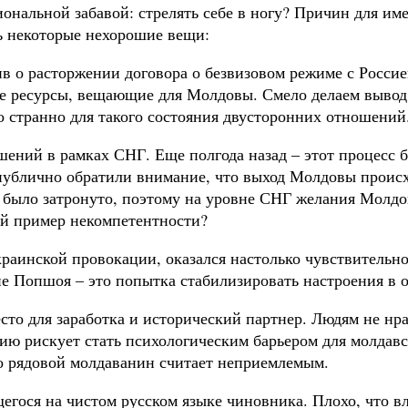
ональной забавой: стрелять себе в ногу? Причин для име
ь некоторые нехорошие вещи:
ив о расторжении договора о безвизовом режиме с Росси
ие ресурсы, вещающие для Молдовы. Смело делаем вывод
о странно для такого состояния двусторонних отношений
шений в рамках СНГ. Еще полгода назад – этот процесс б
публично обратили внимание, что выход Молдовы происх
е было затронуто, поэтому на уровне СНГ желания Молд
ой пример некомпетентности?
краинской провокации, оказался настолько чувствительн
ие Попшоя – это попытка стабилизировать настроения в 
есто для заработка и исторический партнер. Людям не нр
сию рискует стать психологическим барьером для молдавс
то рядовой молдаванин считает неприемлемым.
гося на чистом русском языке чиновника. Плохо, что вл