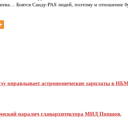
гнева… Боятся Санду-PAS людей, поэтому и отношение б
узу оправдывает астрономические зарплаты в НБМ
ический паралич главархитектора МИД Попшоя.