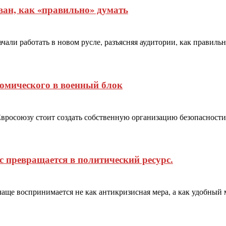
ван, как «правильно» думать
чали работать в новом русле, разъясняя аудитории, как правиль
омического в военный блок
Евросоюзу стоит создать собственную организацию безопасности
с превращается в политический ресурс.
аще воспринимается не как антикризисная мера, а как удобный м