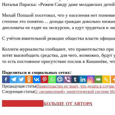
Наталья Параска: «Режим Санду даже молдавских детей 
Михай Попшой посетовал, что у населения нет понима
степени это понятно… доходы граждан довольно низкие
дипломаты не ездят на экскурсии, а едут трудиться и 
С учётом язвительной реакции общества власти официа
Коллеги-журналисты сообщают, что правительство при 
хотят высвободить средства, для чего, возможно, буду
то есть постоянное присутствие послов в Кишинёве, чт
Поделиться в социальных сетях:
Предыдущая статья
Правительство не знает, что делать в случа
Следующая статья
О «независимой» энергетической системе М
СХОЖИЕ СТАТЬИ
БОЛЬШЕ ОТ АВТОРА