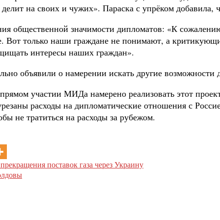
делит на своих и чужих». Параска с упрёком добавила, ч
ния общественной значимости дипломатов: «К сожалению
. Вот только наши граждане не понимают, а критикующи
защищать интересы наших граждан».
льно объявили о намерении искать другие возможности 
прямом участии МИДа намерено реализовать этот проект,
т урезаны расходы на дипломатические отношения с Росс
обы не тратиться на расходы за рубежом.
е прекращения поставок газа через Украину
олдовы