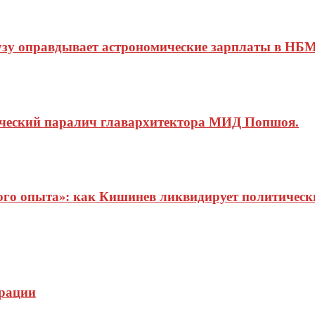
узу оправдывает астрономические зарплаты в НБМ
ический паралич главархитектора МИД Попшоя.
о опыта»: как Кишинев ликвидирует политические
грации