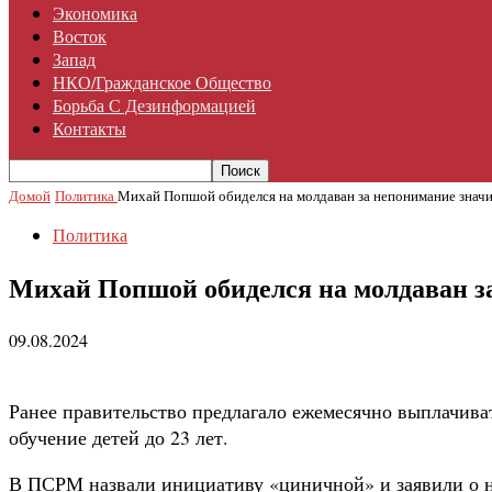
Экономика
Восток
Запад
НКО/гражданское Общество
Борьба С Дезинформацией
Контакты
Домой
Политика
Михай Попшой обиделся на молдаван за непонимание знач
Политика
Михай Попшой обиделся на молдаван з
09.08.2024
Ранее правительство предлагало ежемесячно выплачиват
обучение детей до 23 лет.
В ПСРМ назвали инициативу «циничной» и заявили о н