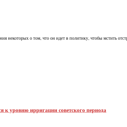
я некоторых о том, что он идет в политику, чтобы мстить отст
я к уровню ирригации советского периода