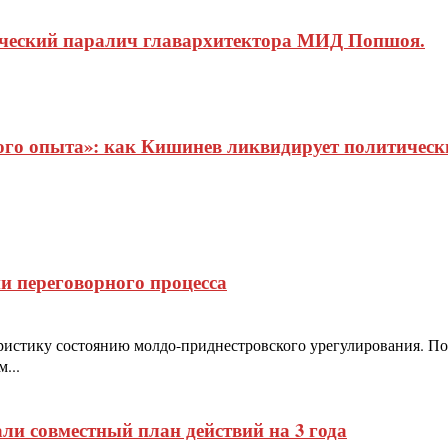
ический паралич главархитектора МИД Попшоя.
о опыта»: как Кишинев ликвидирует политические
и переговорного процесса
истику состоянию молдо-приднестровского урегулирования. Пол
...
 совместный план действий на 3 года