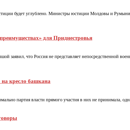
юстиции будет углублено. Министры юстиции Молдовы и Румыни
 преимуществах» для Приднестровья
шой заявил, что Россия не представляет непосредственной вое
х на кресло башкана
ормально партия власти прямого участия в них не принимала, о
еговоры