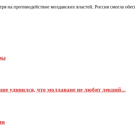
я на противодействие молдавских властей, Россия смогла обесп
фы
не удивился, что молдаване не любят лекций...
ии