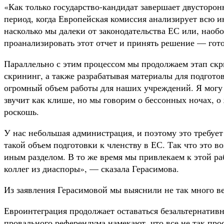
«Как только государство-кандидат завершает двусторонн
период, когда Европейская комиссия анализирует всю и
насколько мы далеки от законодательства ЕС или, наобо
проанализировать этот отчет и принять решение — гото
Параллельно с этим процессом мы продолжаем этап ск
скрининг, а также разрабатывая материалы для подгото
огромный объем работы для наших учреждений. Я могу т
звучит как клише, но мы говорим о бессонных ночах, о
роскошь.
У нас небольшая администрация, и поэтому это требуе
такой объем подготовки к членству в ЕС. Так что это
иным разделом. В то же время мы привлекаем к этой ра
коллег из диаспоры», — сказала Герасимова.
Из заявления Герасимовой мы выяснили не так много в
Евроинтеграция продолжает оставаться безальтернатив
провального референдума намекают, что все не так прос