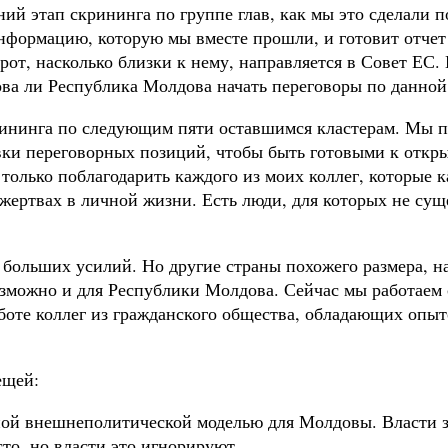
ий этап скрининга по группе глав, как мы это сделали по
нформацию, которую мы вместе прошли, и готовит отчет о
рот, насколько близки к нему, направляется в Совет ЕС.
ва ли Республика Молдова начать переговоры по данной 
рининга по следующим пяти оставшимся кластерам. Мы п
вки переговорных позиций, чтобы быть готовыми к откры
олько поблагодарить каждого из моих коллег, которые 
 жертвах в личной жизни. Есть люди, для которых не сущ
т больших усилий. Но другие страны похожего размера, 
 возможно и для Республики Молдова. Сейчас мы работае
боте коллег из гражданского общества, обладающих опыто
ещей:
ной внешнеполитической моделью для Молдовы. Власти з
то, но власти это игнорируют.