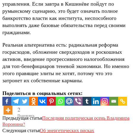
управления. Если завтра в Кишинёве пойдут по
румынскому сценарию, это будет означать полное
банкротство власти как института, неспособного
выполнять даже базовые обязательства перед своими
гражданами.
Реальная альтернатива есть: радикальная реформа
госрасходов, обложение сверхдоходов и роскошных
активов, введение прогрессивного налогообложения
для топ-бенефициаров теневой экономики. Но именно
этого правящие элиты не хотят, потому что это
затронет их собственные карманы.
Поделиться в социальных сетях:
2
Поделились
Предыдущая статья
Последняя политическая осень Владимира
Воронина?
Следующая статья
Об энергетических рисках