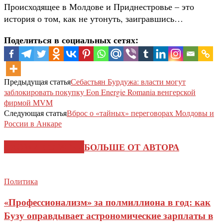
Происходящее в Молдове и Приднестровье – это
история о том, как не утонуть, заигравшись…
Поделиться в социальных сетях:
Предыдущая статья
Себастьян Бурдужа: власти могут
заблокировать покупку Eon Energie Romania венгерской
фирмой MVM
Следующая статья
Вброс о «тайных» переговорах Молдовы и
России в Анкаре
СХОЖИЕ СТАТЬИ
БОЛЬШЕ ОТ АВТОРА
Политика
«Профессионализм» за полмиллиона в год: как
Бузу оправдывает астрономические зарплаты в