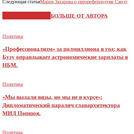
Следующая статья
Мария Захарова о еврореферендуме Санду
СХОЖИЕ СТАТЬИ
БОЛЬШЕ ОТ АВТОРА
Политика
«Профессионализм» за полмиллиона в год: как
Бузу оправдывает астрономические зарплаты в
НБМ.
Политика
«Мы выдали визы, но мы не в курсе»:
Дипломатический паралич главархитектора
МИД Попшоя.
Политика