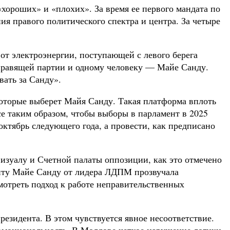
хороших» и «плохих». За время ее первого мандата по
я правого политического спектра и центра. За четыре
 от электроэнергии, поступающей с левого берега
правящей партии и одному человеку — Майе Санду.
вать за Санду».
которые выберет Майя Санду. Такая платформа вплоть
е таким образом, чтобы выборы в парламент в 2025
ктябрь следующего года, а провести, как предписано
изуалу и Счетной палаты оппозиции, как это отмечено
нту Майе Санду от лидера ЛДПМ прозвучала
мотреть подход к работе неправительственных
резидента. В этом чувствуется явное несоответствие.
 эмоциональность. В Молдове четкое нарушение логики.