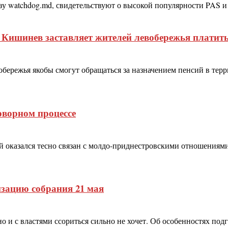
 watchdog.md, свидетельствуют о высокой популярности PAS и е
Кишинев заставляет жителей левобережья платить 
обережья якобы смогут обращаться за назначением пенсий в те
оворном процессе
й оказался тесно связан с молдо-приднестровскими отношениями
изацию собрания 21 мая
и с властями ссориться сильно не хочет. Об особенностях подг