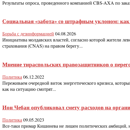
Результаты опроса, проведенного компанией CBS-AXA по заказу
Социальная «забота» со штрафным уклоном: как 
Борьба с дезинформацией
04.08.2026
Инициатива молдавских властей, согласно которой жители лев
страхования (CNAS) на правом берегу...
Мнение тираспольских правозащитников о перег
Политика
06.12.2022
Переживаем очередной виток энергетического кризиса, которы
как на ситуацию смотрят...
Ион Чебан опубликовал смету расходов на орган
Политика
09.05.2023
Все-таки примар Кишинева не лишен политических амбиций, но 