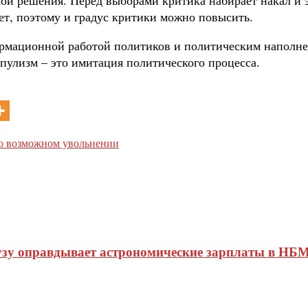
ет, поэтому и градус критики можно повысить.
формационной работой политиков и политическим наполн
опулизм – это имитация политического процесса.
 о возможном увольнении
узу оправдывает астрономические зарплаты в НБМ