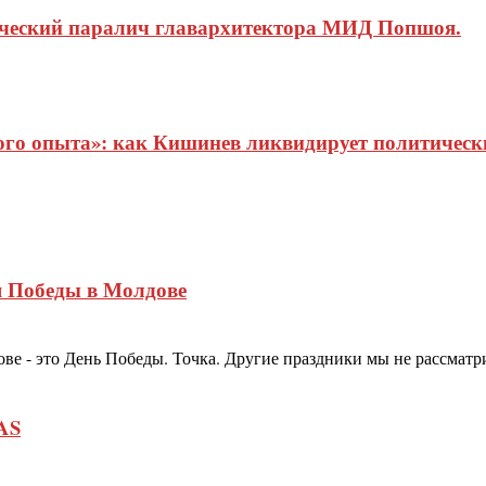
ический паралич главархитектора МИД Попшоя.
о опыта»: как Кишинев ликвидирует политические
я Победы в Молдове
е - это День Победы. Точка. Другие праздники мы не рассматрив
AS