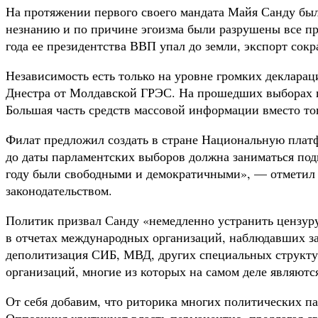
На протяжении первого своего мандата Майя Санду была
незнанию и по причине эгоизма были разрушены все пр
года ее президентства ВВП упал до земли, экспорт сок
Независимость есть только на уровне громких декларац
Днестра от Молдавской ГРЭС. На прошедших выборах п
Большая часть средств массовой информации вместо то
Филат предложил создать в стране Национальную платфо
до даты парламентских выборов должна заниматься подг
году были свободными и демократичными», — отметил Ф
законодательством.
Политик призвал Санду «немедленно устранить цензуру
в отчетах международных организаций, наблюдавших з
деполитизация СИБ, МВД, других специальных структур
организаций, многие из которых на самом деле являют
От себя добавим, что риторика многих политических па
Оппозиция критикует власть перманентно, предлагая с