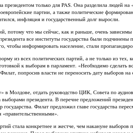
 президентом только для PAS. Она разделила людей на «
оевропейские партии, а также политические формировани
ратился, инфляция и государственный долг выросли.
ий, потому что мы сейчас, как и раньше, очень зависимы
резидента все институты государства были подчинены 
го, чтобы информировать население, стали пропагандиро
рму из всех политических партий, а не только из тех, 
отовкой к выборам в парламент. «Необходимо сделать вс
илат, попросив власти не переносить дату выборов на о
» в Молдове, отдать руководство ЦИК, Совета по аудиов
а выборами президента. В перечне предложений президе
 государства. Филат предложил главе государства перес
ся «правительственными».
ртий стала конкретнее и жестче, чем накануне выборов п
вои решения. Перед выборами критика набирает накал и