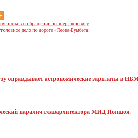
твенников и обращение по энергокризису
головное дело по дороге «Леова-Бумбэта»
узу оправдывает астрономические зарплаты в НБМ
ический паралич главархитектора МИД Попшоя.