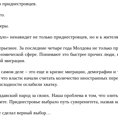
о приднестровцев.
го.
деры.
дло» ненавидит не только приднестровцев, но и к жител
серьезнее. За последние четыре года Молдова не только 
кономической сфере. Понимают это быстрее прочих люди,
ой миграции.
а самом деле – это еще и кризис миграции, демографии и
, что власти начали считать количество иностранных пер
ысходности ослабили хватку.
лдавский народ за своих. Наша проблема в том, что элит
отите. Приднестровье выбрало путь суверенитета, назвав
ге сделал верный выбор…