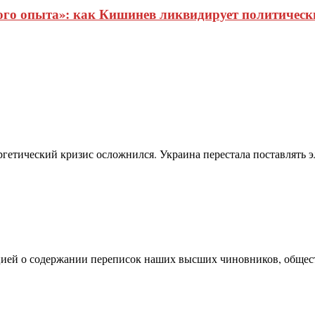
о опыта»: как Кишинев ликвидирует политические
ргетический кризис осложнился. Украина перестала поставлять
цией о содержании переписок наших высших чиновников, общест