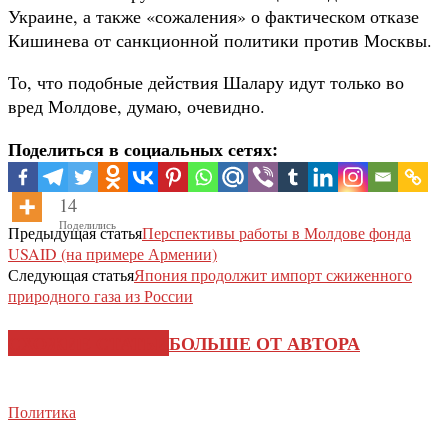
Украине, а также «сожаления» о фактическом отказе
Кишинева от санкционной политики против Москвы.
То, что подобные действия Шалару идут только во
вред Молдове, думаю, очевидно.
Поделиться в социальных сетях:
14
Поделились
Предыдущая статья
Перспективы работы в Молдове фонда
USAID (на примере Армении)
Следующая статья
Япония продолжит импорт сжиженного
природного газа из России
СХОЖИЕ СТАТЬИ
БОЛЬШЕ ОТ АВТОРА
Политика