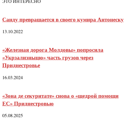
ЭТО ИНТЕРЕСНО
Санду превращается в своего кумира Антонеску
13.10.2022
«Железная дорога Молдовы» попросила
«Укрзализныцю» часть грузов через
Приднестровье
16.03.2024
«Зона де секуритате» снова о «щедрой помощи
ЕС» Приднестровью
05.08.2025