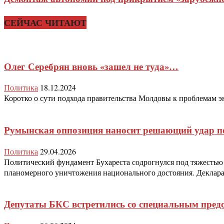
СЕЙЧАС ЧИТАЮТ
Олег Серебрян вновь «зашел не туда»…
Политика
18.12.2024
Коротко о сути подхода правительства Молдовы к проблемам эне
Румынская оппозиция наносит решающий удар п
Политика
29.04.2026
Политический фундамент Бухареста содрогнулся под тяжестью
планомерного уничтожения национального достояния. Деклара
Депутаты БКС встретились со специальным пред