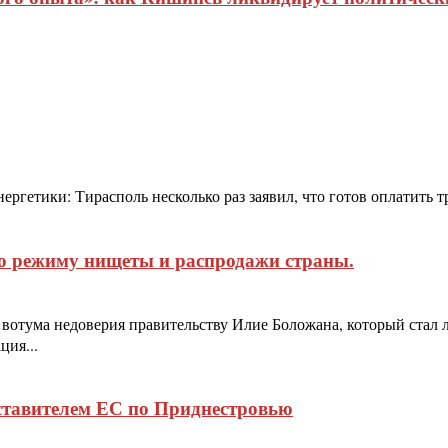
ргетики: Тирасполь несколько раз заявил, что готов оплатить тр
о режиму нищеты и распродажи страны.
 вотума недоверия правительству Илие Боложана, который стал
ция...
ставителем ЕС по Приднестровью