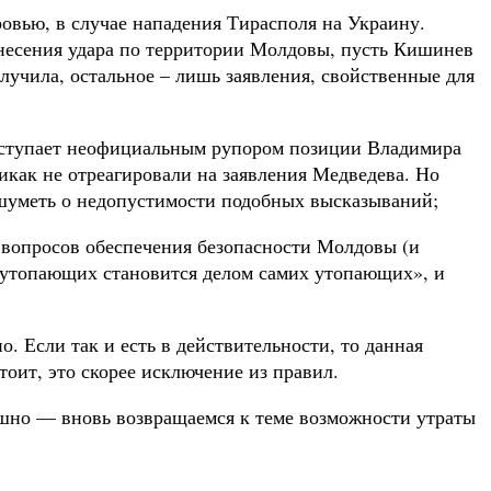
овью, в случае нападения Тирасполя на Украину.
анесения удара по территории Молдовы, пусть Кишинев
олучила, остальное – лишь заявления, свойственные для
выступает неофициальным рупором позиции Владимира
как не отреагировали на заявления Медведева. Но
шуметь о недопустимости подобных высказываний;
вопросов обеспечения безопасности Молдовы (и
ие утопающих становится делом самих утопающих», и
. Если так и есть в действительности, то данная
тоит, это скорее исключение из правил.
ашно — вновь возвращаемся к теме возможности утраты