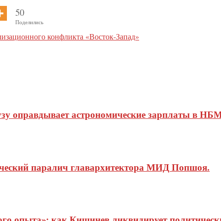
50
Поделились
изационного конфликта «Восток-Запад»
узу оправдывает астрономические зарплаты в НБМ
ический паралич главархитектора МИД Попшоя.
о опыта»: как Кишинев ликвидирует политические