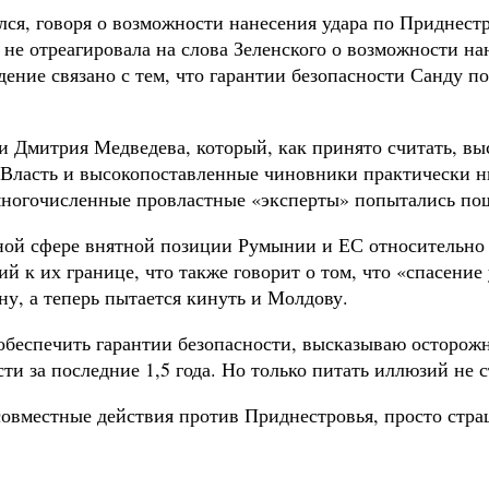
ся, говоря о возможности нанесения удара по Приднестр
 не отреагировала на слова Зеленского о возможности н
дение связано с тем, что гарантии безопасности Санду п
ми Дмитрия Медведева, который, как принято считать, 
 Власть и высокопоставленные чиновники практически ни
многочисленные провластные «эксперты» попытались по
ной сфере внятной позиции Румынии и ЕС относительно 
й к их границе, что также говорит о том, что «спасен
ну, а теперь пытается кинуть и Молдову.
обеспечить гарантии безопасности, высказываю осторожно
ти за последние 1,5 года. Но только питать иллюзий не с
 совместные действия против Приднестровья, просто стр