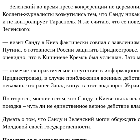
— Зеленский во время пресс-конференции не церемонил
Коллеги-журналисты возмутились тем, что Санду никак
и не контролирует Тирасполь. Я же считаю, что ее пове
Зеленского;
— визит Санду в Киев фактически совпал с заявления
Путина, о готовности России защитить Приднестровье.
очевидно, что в Кишиневе Кремль был услышан. Зато 
— отмечается практическое отсутствие в информацион
Приднестровья), в случае приближения военных действи
неважно, что ранее Запад кинул в этот водоворот Украи
Повторюсь, мнение о том, что Санду в Киеве пыталась 
поездка – чуть ли не единственное верное действие влас
Думать о том, что Санду и Зеленский могли обсуждать
Молдовой своей государственности.
Поделиться в социальных сетях: