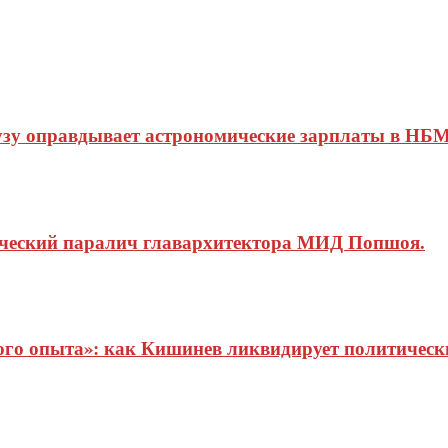
узу оправдывает астрономические зарплаты в НБМ
ический паралич главархитектора МИД Попшоя.
о опыта»: как Кишинев ликвидирует политические