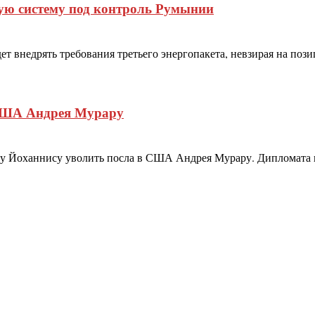
ную систему под контроль Румынии
ет внедрять требования третьего энергопакета, невзирая на по
США Андрея Мурару
 Йоханнису уволить посла в США Андрея Мурару. Дипломата не