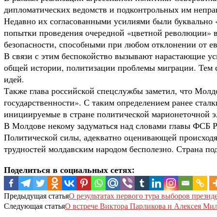
дипломатических ведомств и подконтрольных им непр
Недавно их согласованными усилиями были буквально 
попытки проведения очередной «цветной революции» в 
безопасности, способными при любом отклонении от ев
В связи с этим беспокойство вызывают нарастающие у
общей истории, политизации проблемы миграции. Тем с
идей.
Также глава российской спецслужбы заметил, что Молд
государственности». С таким определением ранее сталк
инициируемые в стране политической марионеточной э
В Молдове некому задуматься над словами главы ФСБ Ро
Политической силы, адекватно оценивающей происходящ
трудностей молдавским народом бесполезно. Страна по
Поделиться в социальных сетях:
Предыдущая статья
О результатах первого тура выборов прези
Следующая статья
О встрече Виктора Парликова и Алексея Мил