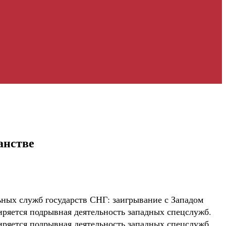
анстве
ных служб государств СНГ: заигрывание с Западом
иряется подрывная деятельность западных спецслужб.
иряется подрывная деятельность западных спецслужб