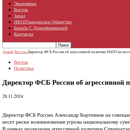
Экономика
Восток
Запад
НКО/гражданское Общество
Борьба С Дезинформацией
Контакты
Домой
Восток
Директор ФСБ России об агрессивной политике НАТО на пост
Восток
Политика
Директор ФСБ России об агрессивной 
28.11.2024
Директор ФСБ России Александр Бортников на совещани
несет риски возникновения угрозы национальному суве
В рамках реализации агрессивной политики Североатла