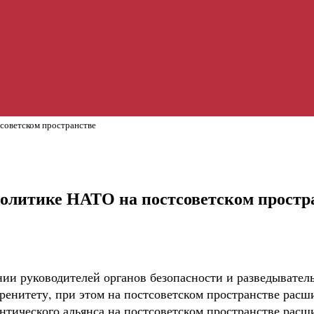
советском пространстве
политике НАТО на постсоветском простр
и руководителей органов безопасности и разведыватель
ренитету, при этом на постсоветском пространстве расш
нтического альянса на постсоветском пространстве расш