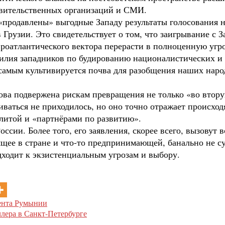
авительственных организаций и СМИ.
«продавлены» выгодные Западу результаты голосования 
Грузии. Это свидетельствует о том, что заигрывание с 
роатлантического вектора перерасти в полноценную угр
силия западников по будированию националистических и
амым культивируется почва для разобщения наших наро
ова подвержена рискам превращения не только «во втору
иваться не приходилось, но оно точно отражает происход
литой и «партнёрами по развитию».
ссии. Более того, его заявления, скорее всего, вызовут
ее в стране и что-то предпринимающей, банально не су
дходит к экзистенциальным угрозам и выбору.
дента Румынии
лера в Санкт-Петербурге