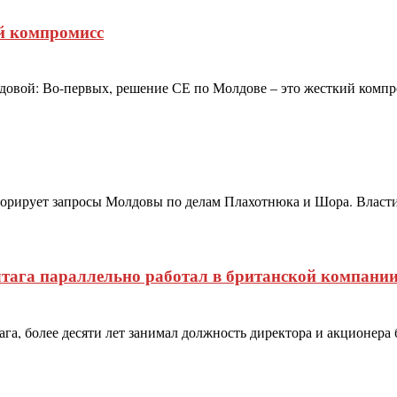
й компромисс
довой: Во-первых, решение СЕ по Молдове – это жесткий компром
норирует запросы Молдовы по делам Плахотнюка и Шора. Власт
лтага параллельно работал в британской компани
а, более десяти лет занимал должность директора и акционера б