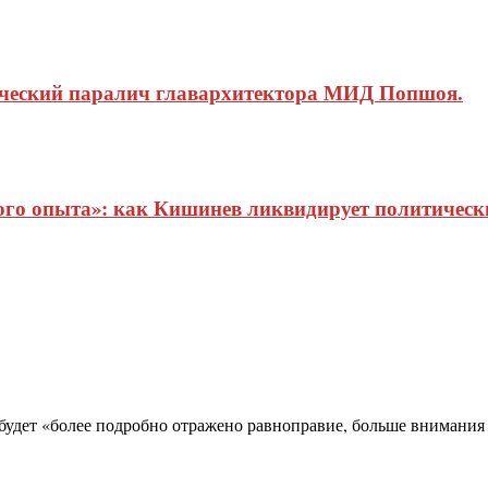
ический паралич главархитектора МИД Попшоя.
о опыта»: как Кишинев ликвидирует политические
 будет «более подробно отражено равноправие, больше внимания