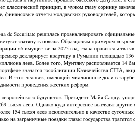
т классический принцип, в чужом глазу соринку замечаю
, финансовые отчеты молдавских руководителей, котор
 Zona de Securitate решилась проанализировать официаль
оветуют «затянуть пояса». Образцовым примером «скром
арации об имуществе за 2025 год, глава правительства 
 премьер декларирует квартиру в Румынии площадью 136
иллиона леев. Более того, Мунтяну распоряжается 14 ба
ортфеле значатся гособлигации Казначейства США, акци
erica. И этот человек, имеющий миллионные доли в зар
димости проведения жестких реформ.
в «европейского будущего». Президент Майя Санду, упо
269 тысяч леев. Однако куда интереснее выглядят другие 
олее 154 тысяч леев исключительно в качестве суточных
олько на заграничные поездки главы государства тратят