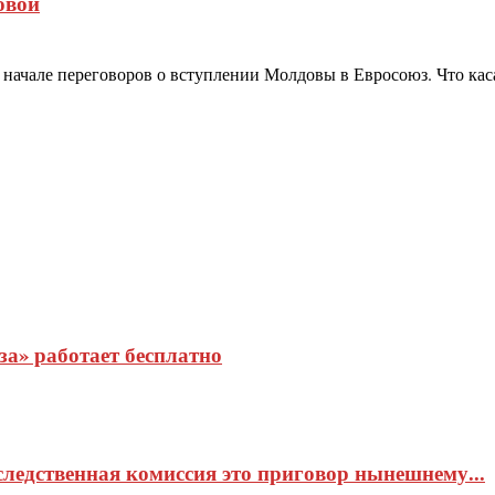
овой
начале переговоров о вступлении Молдовы в Евросоюз. Что касает
а» работает бесплатно
ледственная комиссия это приговор нынешнему...