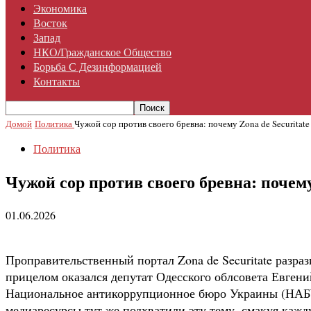
Экономика
Восток
Запад
НКО/гражданское Общество
Борьба С Дезинформацией
Контакты
Домой
Политика
Чужой сор против своего бревна: почему Zona de Securitate
Политика
Чужой сор против своего бревна: почем
01.06.2026
Проправительственный портал Zona de Securitate разраз
прицелом оказался депутат Одесского облсовета Евгени
Национальное антикоррупционное бюро Украины (НАБУ)
медиаресурсы тут же подхватили эту тему, смакуя кажду