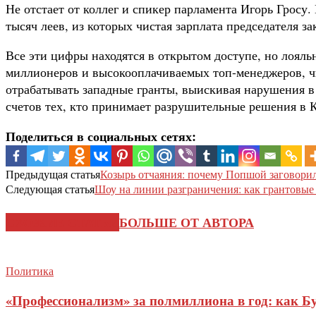
Не отстает от коллег и спикер парламента Игорь Гросу
тысяч леев, из которых чистая зарплата председателя за
Все эти цифры находятся в открытом доступе, но лояль
миллионеров и высокооплачиваемых топ-менеджеров, чь
отрабатывать западные гранты, выискивая нарушения в
счетов тех, кто принимает разрушительные решения в 
Поделиться в социальных сетях:
Предыдущая статья
Козырь отчаяния: почему Попшой заговори
Следующая статья
Шоу на линии разграничения: как грантовые
СХОЖИЕ СТАТЬИ
БОЛЬШЕ ОТ АВТОРА
Политика
«Профессионализм» за полмиллиона в год: как Б