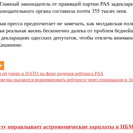
. Главный законодатель от правящей партии PAS задекла
конодательного органа составила почти 355 тысяч леев.
ная пресса предпочитает не замечать, как молдавская по
я реальная жизнь бесконечно далека от проблем беднейш
 декларациях одесских депутатов, чтобы отвлечь вниман
Кишиневе.
л об унире и НАТО на фоне падения рейтинга PAS
 медиа пытаются реанимировать рейтинги через провокации в Зо
узу оправдывает астрономические зарплаты в НБМ