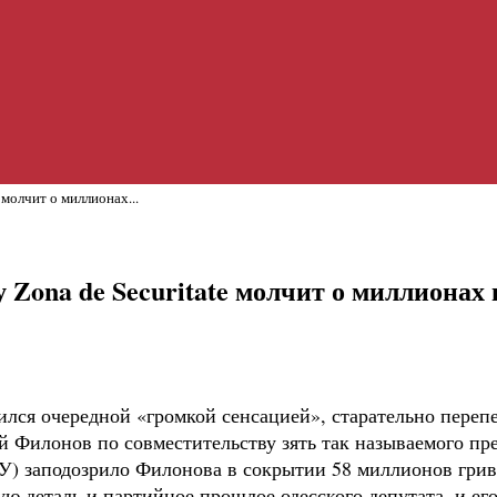
 молчит о миллионах...
у Zona de Securitate молчит о миллионах
ился очередной «громкой сенсацией», старательно перепе
й Филонов по совместительству зять так называемого пр
 заподозрило Филонова в сокрытии 58 миллионов гривен
ю деталь и партийное прошлое одесского депутата, и его