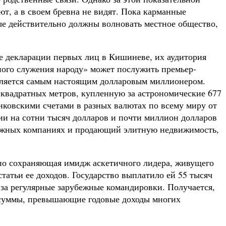
т, а в своем бревна не видят. Пока карманные
ые действительно должны волновать местное общество,
ные декларации первых лиц в Кишиневе, их аудитория
ного служения народу» может послужить премьер-
является самым настоящим долларовым миллионером.
 квадратных метров, купленную за астрономические 677
нковскими счетами в разных валютах по всему миру от
и на сотни тысяч долларов и почти миллион долларов
убежных компаниях и продающий элитную недвижимость,
рно сохраняющая имидж аскетичного лидера, живущего
статьи ее доходов. Государство выплатило ей 55 тысяч
 за регулярные зарубежные командировки. Получается,
ся суммы, превышающие годовые доходы многих