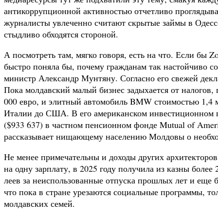
антикоррупционной активностью отчетливо проглядывае
журналисты увлеченно считают скрытые займы в Одессе
стыдливо обходятся стороной.
А посмотреть там, мягко говоря, есть на что. Если бы
быстро поняла бы, почему гражданам так настойчиво с
министр Александр Мунтяну. Согласно его свежей декл
Пока молдавский малый бизнес задыхается от налогов,
000 евро, и элитный автомобиль BMW стоимостью 1,4 м
Италии до США. В его американском инвестиционном п
($933 637) в частном пенсионном фонде Mutual of Am
рассказывает нищающему населению Молдовы о необхо
Не менее примечательны и доходы других архитекторо
на одну зарплату, в 2025 году получила из казны более 
леев за неиспользованные отпуска прошлых лет и еще б
что пока в стране урезаются социальные программы, т
молдавских семей.