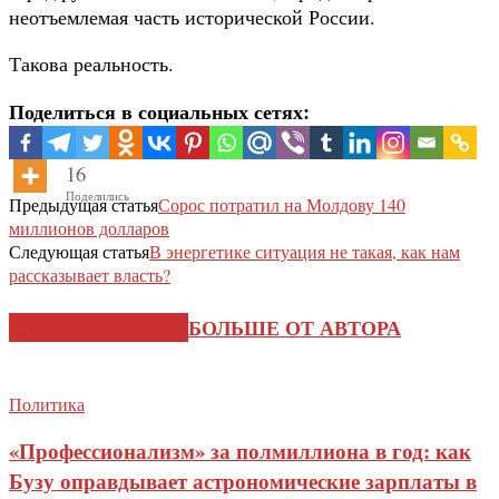
неотъемлемая часть исторической России.
Такова реальность.
Поделиться в социальных сетях:
16
Поделились
Предыдущая статья
Сорос потратил на Молдову 140
миллионов долларов
Следующая статья
В энергетике ситуация не такая, как нам
рассказывает власть?
СХОЖИЕ СТАТЬИ
БОЛЬШЕ ОТ АВТОРА
Политика
«Профессионализм» за полмиллиона в год: как
Бузу оправдывает астрономические зарплаты в