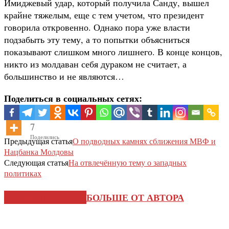
Имиджевый удар, который получила Санду, вышел
крайне тяжелым, еще с тем учетом, что президент
говорила откровенно. Однако пора уже власти
подзабыть эту тему, а то попытки объясниться
показывают слишком много лишнего. В конце концов,
никто из молдаван себя дураком не считает, а
большинство и не являются…
Поделиться в социальных сетях:
7
Поделились
Предыдущая статья
О подводных камнях сближения МВФ и
Нацбанка Молдовы
Следующая статья
На отвлечённую тему о западных
политиках
СХОЖИЕ СТАТЬИ
БОЛЬШЕ ОТ АВТОРА