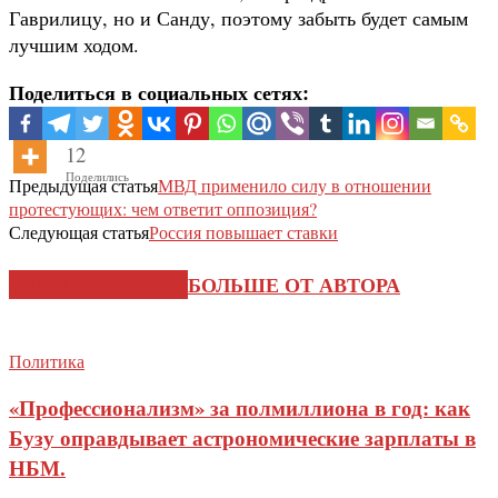
Гаврилицу, но и Санду, поэтому забыть будет самым
лучшим ходом.
Поделиться в социальных сетях:
12
Поделились
Предыдущая статья
МВД применило силу в отношении
протестующих: чем ответит оппозиция?
Следующая статья
Россия повышает ставки
СХОЖИЕ СТАТЬИ
БОЛЬШЕ ОТ АВТОРА
Политика
«Профессионализм» за полмиллиона в год: как
Бузу оправдывает астрономические зарплаты в
НБМ.