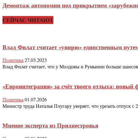
Демонтаж автономии под прикрытием «зарубежног
СЕЙЧАС ЧИТАЮТ
Влад Филат считает «унирю» единственным путе
Политика
27.03.2023
Влад Филат считает, что у Молдовы и Румынии больше шансов н
«Евроинтеграция» за счёт твоего отдыха: новый 
Политика
01.07.2026
Министр труда Наталья Плугару уверяет, что урезать отпуск с 
Мнение эксперта из Приднестровья