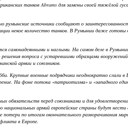
риканских танков Abrams для замены своей тяжёлой гусе
но румынские источники сообщают о заинтересованност
ации некое количество танков. В Румынии даже готовы 
ся самонадеянными и наглыми. На самом деле в Румыни
о решения вопроса с устаревшими образцами вооружений
анской армии и союзников.
би. Крупные военные подрядчики неоднократно слали в
орение. На фоне потока «патриотизма» и «западного ед
х обязательств перед союзниками и для удовлетворения
ю национальных армий европейские страны будут нести
 потери по итогам окончательного разворачивания мир
фликта в Европе.