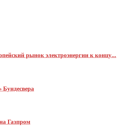
пейский рынок электроэнергии к концу...
» Бундесвера
 на Газпром