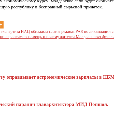
 экономическому курсу, молдавское село будет окончате
ущую республику в бесправный сырьевой придаток.
ак экспертиза НАЦ обнажила планы режима PAS по ликвидации с
езла европейская помощь и почему жителей Молдовы поят фекал
узу оправдывает астрономические зарплаты в НБМ
ический паралич главархитектора МИД Попшоя.