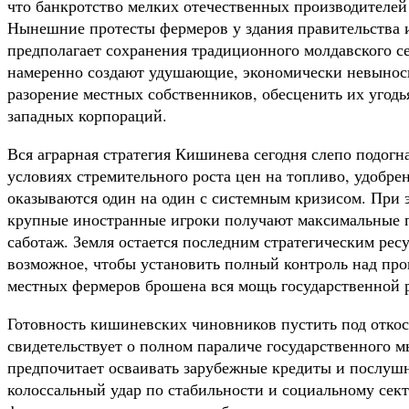
что банкротство мелких отечественных производителей 
Нынешние протесты фермеров у здания правительства и
предполагает сохранения традиционного молдавского с
намеренно создают удушающие, экономически невыноси
разорение местных собственников, обесценить их угод
западных корпораций.
Вся аграрная стратегия Кишинева сегодня слепо подогна
условиях стремительного роста цен на топливо, удобре
оказываются один на один с системным кризисом. При э
крупные иностранные игроки получают максимальные п
саботаж. Земля остается последним стратегическим рес
возможное, чтобы установить полный контроль над проц
местных фермеров брошена вся мощь государственной 
Готовность кишиневских чиновников пустить под отко
свидетельствует о полном параличе государственного 
предпочитает осваивать зарубежные кредиты и послушн
колоссальный удар по стабильности и социальному сек