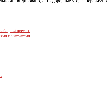
льно ликвидировано, а плодородные угодья перейдут в
вободной прессы.
иями и нитритами.
.