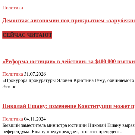
Политика
Демонтаж автономии под прикрытием «зарубежног
СЕЙЧАС ЧИТАЮТ
«Реформа юстиции» в действии: за $400 000 взятк
Политика
31.07.2026
«Прокурора прокуратуры Яловен Кристина Гему, обвиняемого по
Это не...
Николай Ешану: изменение Конституции может п
Политика
04.11.2024
Бывший заместитель министра юстиции Николай Ешану выразил
референдума. Ешану предупреждает, что этот прецедент...