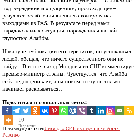
гениального плана внешних партнёров. По ничем не
подтверждённым ощущениям, происходящее –
результат ослабления внешнего контроля над
выходцами из PAS. В результате перед нами
парадоксальная ситуация, порожденная наглой
глупостью Алайбы.
Накануне публикации его переписок, он успокаивал
людей, обещая, что ничего существенного они не
найдут. В итоге выход Молдовы из СНГ комментирует
премьер-министр страны. Чувствуется, что Алайба
себя недооценивает, а на новом посту он только
начинает раскрываться…
Поделиться в социальных сетях:
10
Поделились
Предыдущая статья
Инсайд о СИБ из переписки Анны
Ревенко