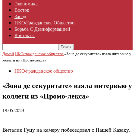
Экономика
Восток
Запад
НКО/гражданское Общество
Борьба С Дезинформацией
Контакты
Домой
НКО/гражданское общество
«Зона де секуритате» взяла интервью у
коллеги из «Промо-лекса»
НКО/гражданское общество
«Зона де секуритате» взяла интервью у
коллеги из «Промо-лекса»
19.05.2023
Виталик Гуцу на камеру побеседовал с Пашей Казаку.