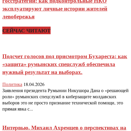
госстратегии: как подконтрольные НКО
эксплуатируют личные истории жителей
левобережья
СЕЙЧАС ЧИТАЮТ
Подсчет голосов под присмотром Бухареста: как
«защита» румынских спецслужб обеспечила
нужный результат на выборах.
Политика
18.04.2026
Заявления президента Румынии Никушора Дана о «решающей
роли» румынских спецслужб в киберзащите молдавских
выборов это не просто признание технической помощи, это
прямая явка с...
Интервью. Михаил Ахремцев о перспективах на