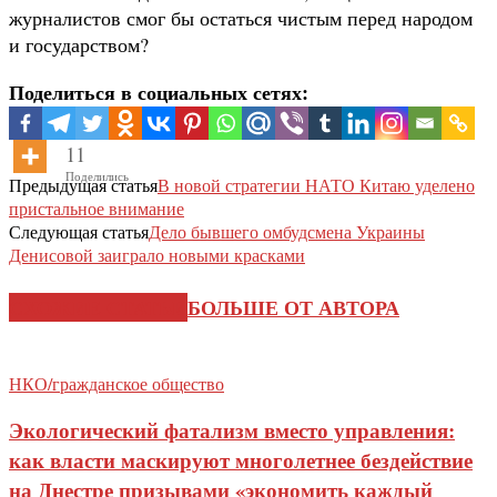
журналистов смог бы остаться чистым перед народом
и государством?
Поделиться в социальных сетях:
11
Поделились
Предыдущая статья
В новой стратегии НАТО Китаю уделено
пристальное внимание
Следующая статья
Дело бывшего омбудсмена Украины
Денисовой заиграло новыми красками
СХОЖИЕ СТАТЬИ
БОЛЬШЕ ОТ АВТОРА
НКО/гражданское общество
Экологический фатализм вместо управления:
как власти маскируют многолетнее бездействие
на Днестре призывами «экономить каждый