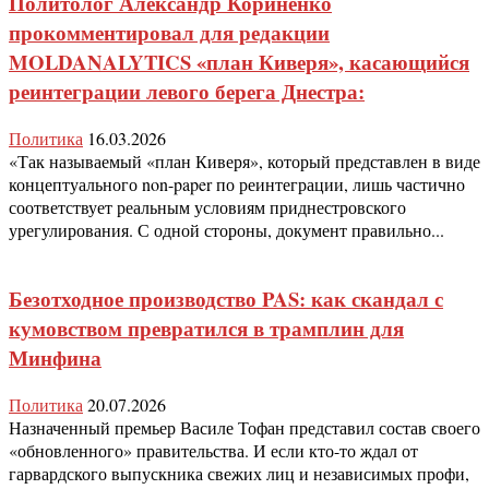
Политолог Александр Кориненко
прокомментировал для редакции
MOLDANALYTICS «план Киверя», касающийся
реинтеграции левого берега Днестра:
Политика
16.03.2026
«Так называемый «план Киверя», который представлен в виде
концептуального non-paper по реинтеграции, лишь частично
соответствует реальным условиям приднестровского
урегулирования. С одной стороны, документ правильно...
Безотходное производство PAS: как скандал с
кумовством превратился в трамплин для
Минфина
Политика
20.07.2026
Назначенный премьер Василе Тофан представил состав своего
«обновленного» правительства. И если кто-то ждал от
гарвардского выпускника свежих лиц и независимых профи,