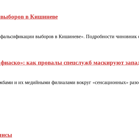
 выборов в Кишиневе
фальсификации выборов в Кишиневе». Подробности чиновник обе
фиаско»: как провалы спецслужб маскируют запа
бами и их медийными филиалами вокруг «сенсационных» разобла
лисы