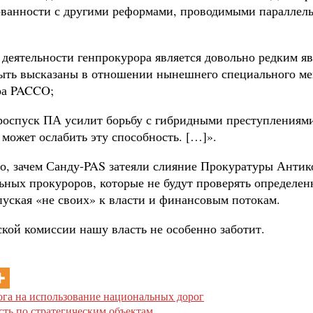
сованности с другими реформами, проводимыми параллел
деятельности генпрокурора является довольно редким яв
ыть высказаны в отношении нынешнего специального мех
ра PACCO;
 роспуск ПА усилит борьбу с гибридными преступлениям
может ослабить эту способность. […]».
, зачем Санду-PAS затеяли слияние Прокуратуры Анти
ьных прокуроров, которые не будут проверять определен
пуская «не своих» к власти и финансовым потокам.
ой комиссии нашу власть не особенно заботит.
ога на использование национальных дорог
сть по стратегическим объектам