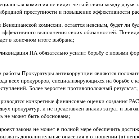
цианская комиссия не видит четкой связи между двумя и
гибридной преступности и повышение эффективности рас
Венецианской комиссии, остается неясным, будет ли бу
эффективного выполнения своих обязанностей. По-видим
дет в конечном итоге выбрана;
 ликвидация ПА обязательно усилит борьбу с новыми фо
 работы Прокуратуры антикоррупции являются положител
ода всех прокуроров, специализирующихся на борьбе с к
ступлений. Более вероятен противоположный результат;
е приводятся конкретные финансовые оценки создания PA
двух прокуратур, и не представлен анализ затрат и выг
ь не может быть обоснована;
проект закона не может в полной мере обеспечить дости
 вызвать дополнительные опасения в отношении (a) непр