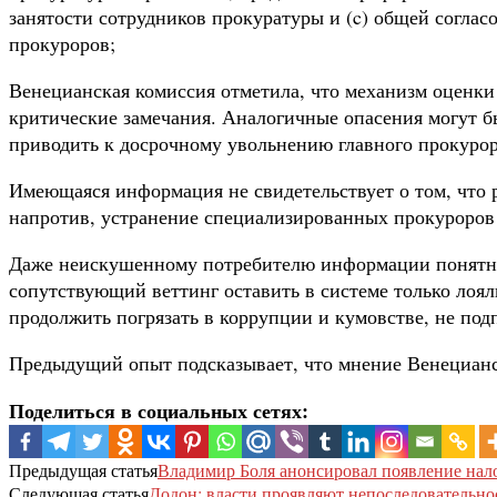
занятости сотрудников прокуратуры и (c) общей согла
прокуроров;
Венецианская комиссия отметила, что механизм оценки 
критические замечания. Аналогичные опасения могут б
приводить к досрочному увольнению главного прокуро
Имеющаяся информация не свидетельствует о том, что
напротив, устранение специализированных прокуроров 
Даже неискушенному потребителю информации понятно
сопутствующий веттинг оставить в системе только лоял
продолжить погрязать в коррупции и кумовстве, не под
Предыдущий опыт подсказывает, что мнение Венецианск
Поделиться в социальных сетях:
Предыдущая статья
Владимир Боля анонсировал появление нал
Следующая статья
Додон: власти проявляют непоследовательно