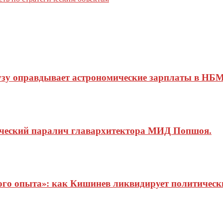
узу оправдывает астрономические зарплаты в НБМ
ический паралич главархитектора МИД Попшоя.
о опыта»: как Кишинев ликвидирует политические