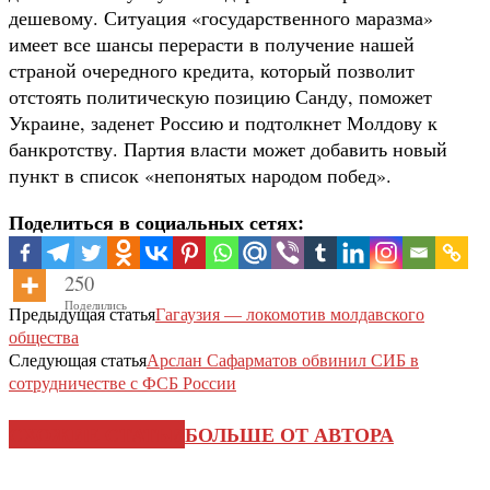
дешевому. Ситуация «государственного маразма»
имеет все шансы перерасти в получение нашей
страной очередного кредита, который позволит
отстоять политическую позицию Санду, поможет
Украине, заденет Россию и подтолкнет Молдову к
банкротству. Партия власти может добавить новый
пункт в список «непонятых народом побед».
Поделиться в социальных сетях:
250
Поделились
Предыдущая статья
Гагаузия — локомотив молдавского
общества
Следующая статья
Арслан Сафарматов обвинил СИБ в
сотрудничестве с ФСБ России
СХОЖИЕ СТАТЬИ
БОЛЬШЕ ОТ АВТОРА