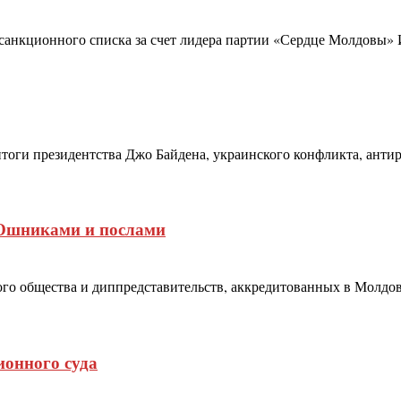
анкционного списка за счет лидера партии «Сердце Молдовы» Ир
итоги президентства Джо Байдена, украинского конфликта, ант
КОшниками и послами
ого общества и диппредставительств, аккредитованных в Молдов
ионного суда