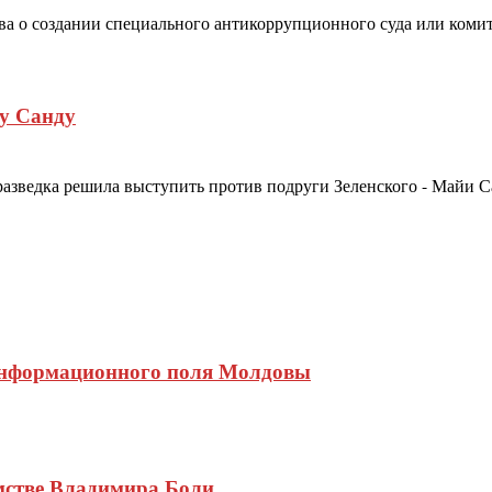
а о создании специального антикоррупционного суда или комите
у Санду
разведка решила выступить против подруги Зеленского - Майи Са
информационного поля Молдовы
мстве Владимира Боли