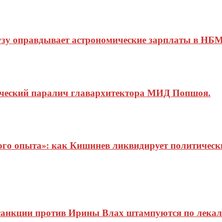
узу оправдывает астрономические зарплаты в НБМ
ический паралич главархитектора МИД Попшоя.
о опыта»: как Кишинев ликвидирует политические
 санкции против Ирины Влах штампуются по лекал