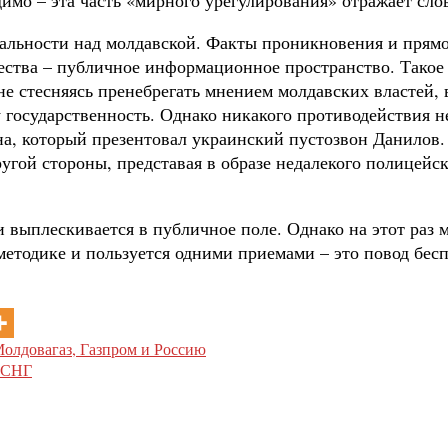
льности над молдавской. Факты проникновения и прямог
ства – публичное информационное пространство. Такое 
е стесняясь пренебрегать мнением молдавских властей, 
сударственность. Однако никакого противодействия не о
на, который презентовал украинский пустозвон Данилов.
угой стороны, представая в образе недалекого полицейск
и выплескивается в публичное поле. Однако на этот раз
 методике и пользуется одними приемами – это повод бе
олдовагаз, Газпром и Россию
з СНГ