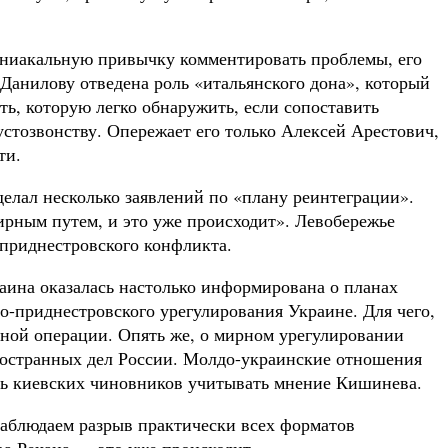
аниакальную привычку комментировать проблемы, его
 Данилову отведена роль «итальянского дона», который
ть, которую легко обнаружить, если сопоставить
стозвонству. Опережает его только Алексей Арестович,
ти.
елал несколько заявлений по «плану реинтеграции».
ирным путем, и это уже происходит». Левобережье
приднестровского конфликта.
раина оказалась настолько информирована о планах
-приднестровского урегулирования Украине. Для чего,
енной операции. Опять же, о мирном урегулировании
ностранных дел России. Молдо-украинские отношения
ть киевских чиновников учитывать мнение Кишинева.
наблюдаем разрыв практически всех форматов
а Речана – «это уже происходит».