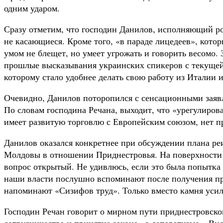
одним ударом.
Сразу отметим, что господин Данилов, исполняющий ро
не касающиеся. Кроме того, «в параде лицедеев», кото
умом не блещет, но умеет угрожать и говорить весомо.
прошлые высказывания украинских спикеров с текущей 
которому стало удобнее делать свою работу из Италии 
Очевидно, Данилов поторопился с сенсационными заявл
По словам господина Речана, выходит, что «урегулиров
имеет развитую торговлю с Европейским союзом, нет п
Данилов оказался конкретнее при обсуждении плана реи
Молдовы в отношении Приднестровья. На поверхности л
вопрос открытый. Не удивлюсь, если это была попытка 
наши власти послушно вспоминают после получения пр
напоминают «Сизифов труд». Только вместо камня усил
Господин Речан говорит о мирном пути приднестровског
сотрудничества и принятие закона «о сепаратизме». Вид