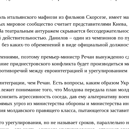
ль итальянского мафиози из фильмов Скорсезе, имеет м
рых мировое сообщество считает представителями Киева,
 За театральным антуражем скрывается бессодержательнос
действительностью. Данилов – один из чемпионов по пу
и без каких-то обременений в виде официальной должнос
ениями, поэтому премьер-министр Речан вынужденно сд
ание приднестровского конфликта будет производиться м
ротиворечий между евроинтеграцией и урегулированием 
нтеграции, чем Речан. Есть вопросы, каким образом Ук
ежит понимание того, что Молдова передала план молдо
снизить агрессивность соседа, дав ему альтернативу во
ямых угроз из министерства обороны и министерства и
ия молдавского правящего класса, пытающегося застави
о урегулирования, но не называет сроков, параллельно 
имо – эта часть «мирного урегулирования» отражает слов