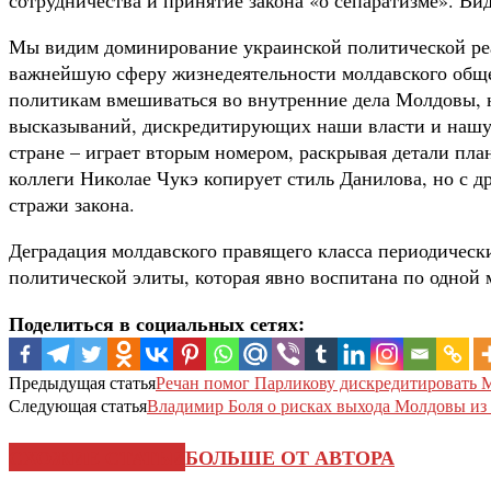
Мы видим доминирование украинской политической реа
важнейшую сферу жизнедеятельности молдавского обще
политикам вмешиваться во внутренние дела Молдовы, н
высказываний, дискредитирующих наши власти и нашу го
стране – играет вторым номером, раскрывая детали пла
коллеги Николае Чукэ копирует стиль Данилова, но с др
стражи закона.
Деградация молдавского правящего класса периодическ
политической элиты, которая явно воспитана по одной
Поделиться в социальных сетях:
Предыдущая статья
Речан помог Парликову дискредитировать М
Следующая статья
Владимир Боля о рисках выхода Молдовы и
СХОЖИЕ СТАТЬИ
БОЛЬШЕ ОТ АВТОРА