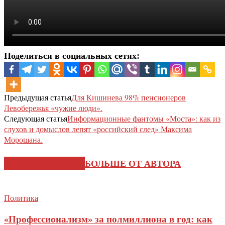
Поделиться в социальных сетях:
Предыдущая статья
Для Кишинева 98% пенсионеров
Левобережья «чужие люди».
Следующая статья
Информационные фантомы «Моста»: как из
слухов и домыслов лепят «российский след» Максима
Морошана.
СХОЖИЕ СТАТЬИ
БОЛЬШЕ ОТ АВТОРА
Политика
«Профессионализм» за полмиллиона в год: как