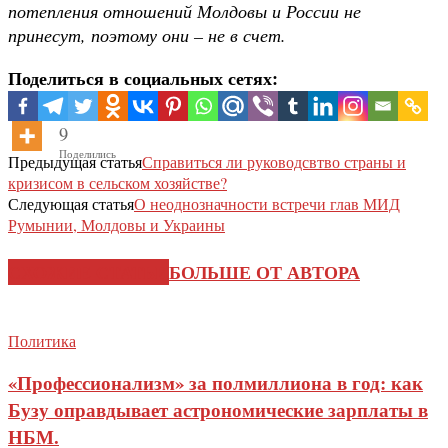
потепления отношений Молдовы и России не
принесут, поэтому они – не в счет.
Поделиться в социальных сетях:
9
Поделились
Предыдущая статья
Справиться ли руководсвтво страны и
кризисом в сельском хозяйстве?
Следующая статья
О неоднозначности встречи глав МИД
Румынии, Молдовы и Украины
СХОЖИЕ СТАТЬИ
БОЛЬШЕ ОТ АВТОРА
Политика
«Профессионализм» за полмиллиона в год: как
Бузу оправдывает астрономические зарплаты в
НБМ.