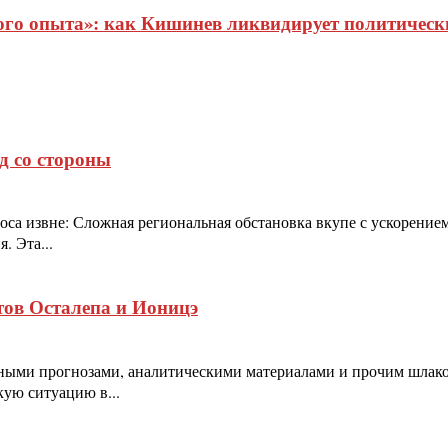
о опыта»: как Кишинев ликвидирует политические
д со стороны
оса извне: Сложная региональная обстановка вкупе с ускорени
. Эта...
тов Осталепа и Ионицэ
ыми прогнозами, аналитическими материалами и прочим шлаком
ую ситуацию в...