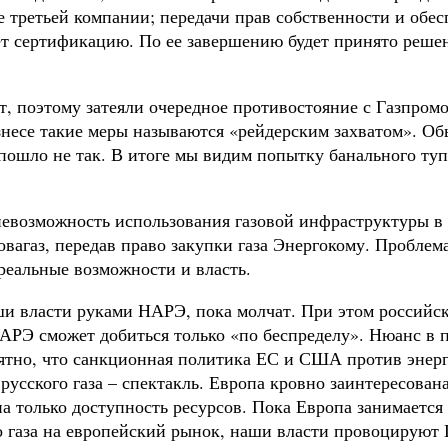
ие третьей компании; передачи прав собственности и обе
т сертификацию. По ее завершению будет принято решени
т, поэтому затеяли очередное противостояние с Газпро
есе такие меры называются «рейдерским захватом». Обы
о пошло не так. В итоге мы видим попытку банального т
невозможность использования газовой инфраструктуры в 
газ, передав право закупки газа Энергокому. Проблема в
 реальные возможности и власть.
ши власти руками НАРЭ, пока молчат. При этом российск
НАРЭ сможет добиться только «по беспределу». Нюанс в 
нятно, что санкционная политика ЕС и США против энерг
усского газа – спектакль. Европа кровно заинтересована
а только доступность ресурсов. Пока Европа занимается
 газа на европейский рынок, наши власти провоцируют Г