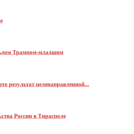
е
альдом Трампом-младшим
то результат целенаправленной...
ьства России в Тирасполе