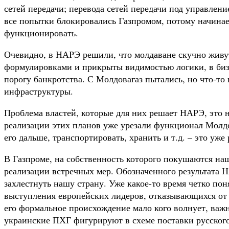
сетей передачи; перевода сетей передачи под управлен
все попытки блокировались Газпромом, потому начинае
функционировать.
Очевидно, в НАРЭ решили, что молдаване скучно живу
формулировками и прикрыты видимостью логики, в бизн
порогу банкротства. С Молдовагаз пытались, но что-т
инфраструктуры.
Проблема властей, которые для них решает НАРЭ, это 
реализации этих планов уже урезали функционал Молдова
его дальше, транспортировать, хранить и т.д. – это уже
В Газпроме, на собственность которого покушаются на
реализации встречных мер. Обозначенного результата 
захлестнуть нашу страну. Уже какое-то время четко по
выступления европейских лидеров, отказывающихся от р
его формальное происхождение мало кого волнует, важн
украинские ПХГ фигурируют в схеме поставки русского