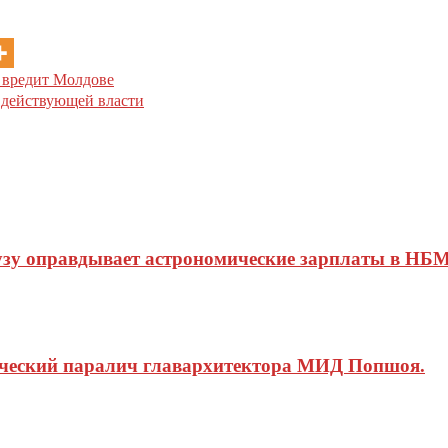
 вредит Молдове
 действующей власти
узу оправдывает астрономические зарплаты в НБМ
ический паралич главархитектора МИД Попшоя.