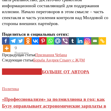
информационной составляющей для поддержания
иллюзии. Начало переговоров в этом смысле – часть
спектакля и часть усиления контроля над Молдовой со
стороны внешних партнёров.
Поделиться в социальных сетях:
9
Поделились
Предыдущая статья
Признания Чебана
Следующая статья
Борьба Андрея Спыну с ЖДМ
СХОЖИЕ СТАТЬИ
БОЛЬШЕ ОТ АВТОРА
Политика
«Профессионализм» за полмиллиона в год: как
Бузу оправдывает астрономические зарплаты в