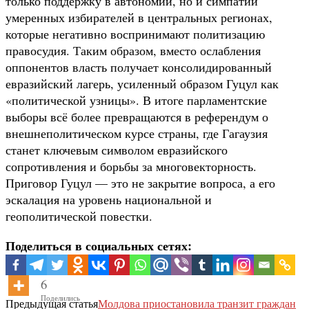
только поддержку в автономии, но и симпатии
умеренных избирателей в центральных регионах,
которые негативно воспринимают политизацию
правосудия. Таким образом, вместо ослабления
оппонентов власть получает консолидированный
евразийский лагерь, усиленный образом Гуцул как
«политической узницы». В итоге парламентские
выборы всё более превращаются в референдум о
внешнеполитическом курсе страны, где Гагаузия
станет ключевым символом евразийского
сопротивления и борьбы за многовекторность.
Приговор Гуцул — это не закрытие вопроса, а его
эскалация на уровень национальной и
геополитической повестки.
Поделиться в социальных сетях:
6
Поделились
Предыдущая статья
Молдова приостановила транзит граждан