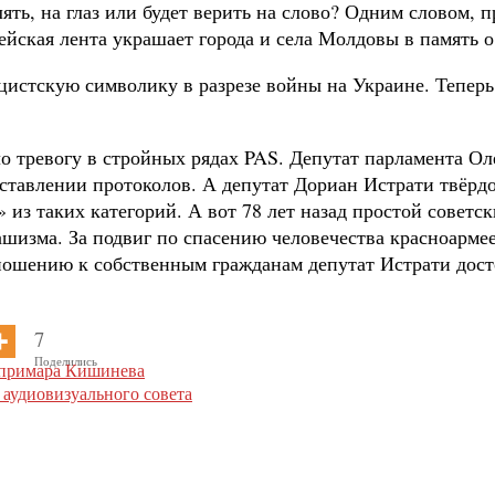
ять, на глаз или будет верить на сло‌во? Одним словом,
йская лента украшает города и села Молдовы в память о
ацистскую символику в разрезе войны на Украине. Теперь
о тревогу в стройных рядах PAS. Депутат парламента Оле
тавлении протоколов. А депутат Дориан Истрати твёрдо
 из таких категорий. А вот 78 лет назад простой совет
шизма. За подвиг по спасению человечества красноармее
тношению к собственным гражданам депутат Истрати дост
7
Поделились
т примара Кишинева
 аудиовизуального совета