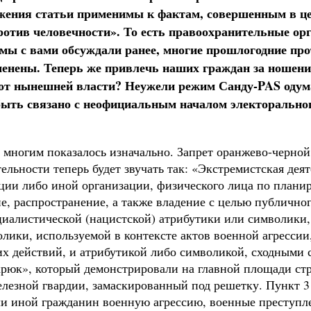
ожения статьи применимы к фактам, совершенным в ц
ротив человечности». То есть правоохранительные орг
 мы с вами обсуждали ранее, многие прошлогодние пр
менены. Теперь же привлечь наших граждан за ношени
» от нынешней власти? Неужели режим Санду-PAS одум
ыть связано с неофициальным началом электорального
 многим показалось изначально. Запрет оранжево-черной 
тельности теперь будет звучать так: «Экстремистская де
ции либо иной организации, физического лица по плани
ие, распространение, а также владение с целью публичн
иалистической (нацистской) атрибутики или символики,
лики, используемой в контексте актов военной агресси
их действий, и атрибутикой либо символикой, сходными 
юк», который демонстрировали на главной площади стра
елезной гвардии, замаскированный под решетку. Пункт 3
ли иной гражданин военную агрессию, военные преступле