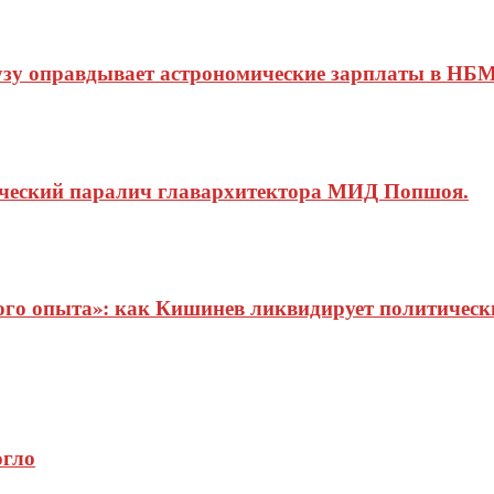
узу оправдывает астрономические зарплаты в НБМ
ический паралич главархитектора МИД Попшоя.
о опыта»: как Кишинев ликвидирует политические
огло