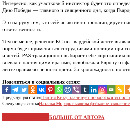
Интересно, как участковый инспектор будет это определ
Дню Победы — главного и священного дня, когда Гварде
Это на руку тем, кто сейчас активно пропагандирует н
ответственности.
Тем не менее, решение КС по Гвардейской ленте вызвал
норма будет применяться сотрудниками полиции при сос
и детей. PAS традиционно выбирает себе «противников»
воевал с настоящими врагами, освобождая Европу от фа
ленте оранжево-черного цвета. За кровожадность по о
Поделиться в социальных сетях:
Предыдущая статья
Партия Кику планирует побороться за пос
Следующая статья
Наталья Морарь выявила фейковое заявление
СХОЖИЕ СТАТЬИ
БОЛЬШЕ ОТ АВТОРА