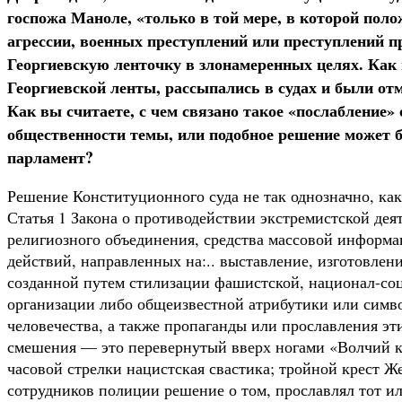
госпожа Маноле, «только в той мере, в которой пол
агрессии, военных преступлений или преступлений п
Георгиевскую ленточку в злонамеренных целях. Как
Георгиевской ленты, рассыпались в судах и были от
Как вы считаете, с чем связано такое «послабление
общественности темы, или подобное решение может б
парламент?
Решение Конституционного суда не так однозначно, как
Статья 1 Закона о противодействии экстремистской дея
религиозного объединения, средства массовой информа
действий, направленных на:.. выставление, изготовлен
созданной путем стилизации фашистской, национал-соц
организации либо общеизвестной атрибутики или симво
человечества, а также пропаганды или прославления эт
смешения — это перевернутый вверх ногами «Волчий кр
часовой стрелки нацистская свастика; тройной крест Ж
сотрудников полиции решение о том, прославлял тот и