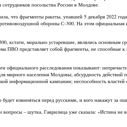
и сотрудников посольства России в Молдове.
ла, что фрагменты ракеты, упавшей 5 декабря 2022 года
противовоздушной обороны С-300. На этом официальная 
-300, кстати, морально устаревшие, являлись основным
тема ПВО представляет собой фрагменты, не способные к
итоги официального расследования показывают: непричас
ля мирного населения Молдовы; абсурдность действий п
ской информационной кампании; неспособность властей 
о будет извиняться перед русскими, и кого накажут за о
и вопросы – шутка, Гаврилица уже сказала: «Истина не в