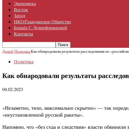
Экономика
Восток
Запад
НКО/гражданское Общество
Борьба С Дезинформацией
Контакты
Домой
Политика
Как обнародовали результаты расследования по «российско
Политика
Как обнародовали результаты расследов
04.02.2023
«Незаметно, тихо, максимально скрытно» — так опреде
«неустановленной русской ракеты».
Напомню, что «без суда и следствия» власти обвинил