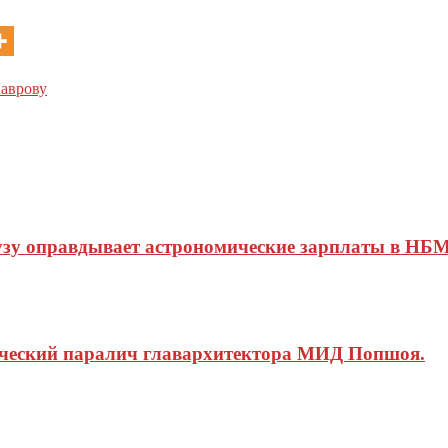
аврову
узу оправдывает астрономические зарплаты в НБМ
ический паралич главархитектора МИД Попшоя.