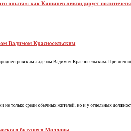
о опыта»: как Кишинев ликвидирует политические
ером Вадимом Красносельским
 приднестровским лидером Вадимом Красносельским. При личной
ки не только среди обычных жителей, но и у отдельных должно
ического будущего Молдовы