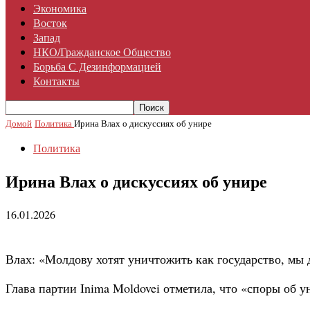
Экономика
Восток
Запад
НКО/гражданское Общество
Борьба С Дезинформацией
Контакты
Домой
Политика
Ирина Влах о дискуссиях об унире
Политика
Ирина Влах о дискуссиях об унире
16.01.2026
Влах: «Молдову хотят уничтожить как государство, мы 
Глава партии Inima Moldovei отметила, что «споры об