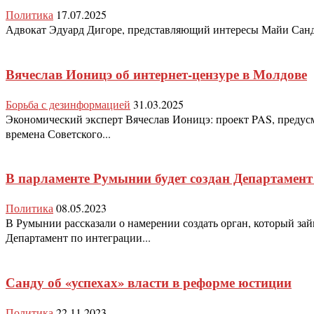
Политика
17.07.2025
Адвокат Эдуард Дигоре, представляющий интересы Майи Санду 
Вячеслав Ионицэ об интернет-цензуре в Молдове
Борьба с дезинформацией
31.03.2025
Экономический эксперт Вячеслав Ионицэ: проект PAS, предусм
времена Советского...
В парламенте Румынии будет создан Департамен
Политика
08.05.2023
В Румынии рассказали о намерении создать орган, который за
Департамент по интеграции...
Санду об «успехах» власти в реформе юстиции
Политика
22.11.2023