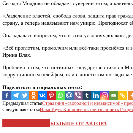
Сегодня Молдова не обладает суверенитетом, а ключев
«Разделение властей, свобода слова, защита прав гражд
страну, а теперь навязывают нам унирю. Преподносят е
Она задалась вопросом, что в этих условиях должны де
«Всё проглотим, промолчим или всё-таки проснёмся и 
Ирина Влах.
Проблема в том, что истинных государственников в Мо
коррупционным шлейфом, или с аппетитом поглядывает 
Поделиться в социальных сетях:
Предыдущая статья
Страдания «свободной и независимой» пр
Следующая статья
Илья Узун: Кишинёв пытается лишить Гага
СХОЖИЕ СТАТЬИ
БОЛЬШЕ ОТ АВТОРА