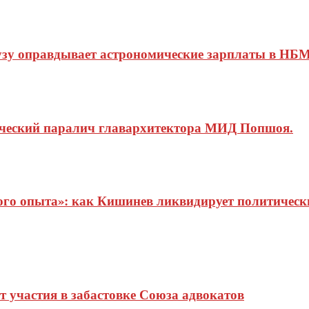
узу оправдывает астрономические зарплаты в НБМ
ический паралич главархитектора МИД Попшоя.
о опыта»: как Кишинев ликвидирует политические
 участия в забастовке Союза адвокатов