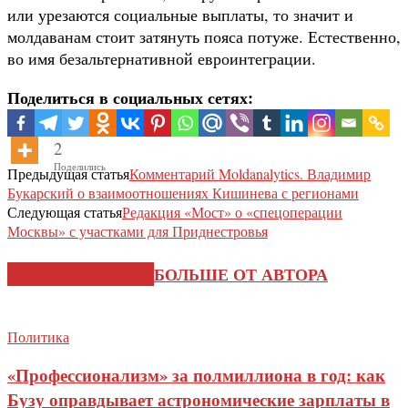
или урезаются социальные выплаты, то значит и
молдаванам стоит затянуть пояса потуже. Естественно,
во имя безальтернативной евроинтеграции.
Поделиться в социальных сетях:
2
Поделились
Предыдущая статья
Комментарий Moldanalytics. Владимир
Букарский о взаимоотношениях Кишинева с регионами
Следующая статья
Редакция «Мост» о «спецоперации
Москвы» с участками для Приднестровья
СХОЖИЕ СТАТЬИ
БОЛЬШЕ ОТ АВТОРА
Политика
«Профессионализм» за полмиллиона в год: как
Бузу оправдывает астрономические зарплаты в