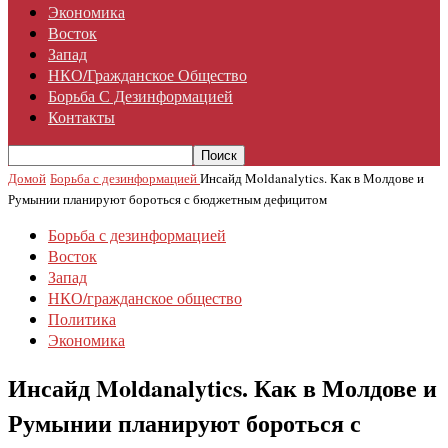
Экономика
Восток
Запад
НКО/гражданское Общество
Борьба С Дезинформацией
Контакты
Домой
Борьба с дезинформацией
Инсайд Moldanalytics. Как в Молдове и
Румынии планируют бороться с бюджетным дефицитом
Борьба с дезинформацией
Восток
Запад
НКО/гражданское общество
Политика
Экономика
Инсайд Moldanalytics. Как в Молдове и
Румынии планируют бороться с