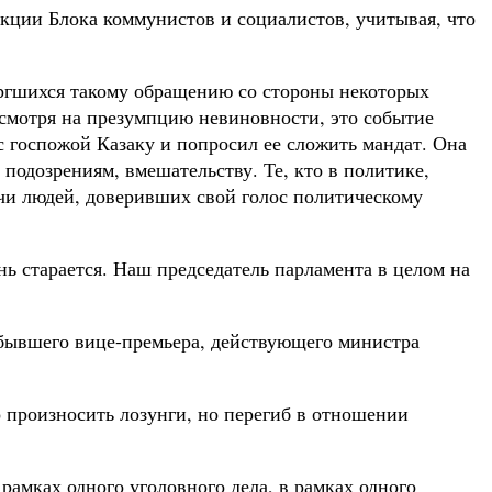
акции Блока коммунистов и социалистов, учитывая, что
вергшихся такому обращению со стороны некоторых
есмотря на презумпцию невиновности, это событие
с госпожой Казаку и попросил ее сложить мандат. Она
подозрениям, вмешательству. Те, кто в политике,
ячи людей, доверивших свой голос политическому
нь старается. Наш председатель парламента в целом на
 бывшего вице-премьера, действующего министра
о произносить лозунги, но перегиб в отношении
амках одного уголовного дела, в рамках одного