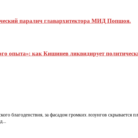
ический паралич главархитектора МИД Попшоя.
о опыта»: как Кишинев ликвидирует политические
кого благоденствия, за фасадом громких лозунгов скрывается
...