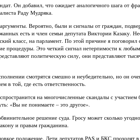
андат. Он добавил, что ожидает аналогичного шага от фр
алиста Раду Мудряка.
и аргументы. Вероятно, были и сигналы от граждан, под
ржанных есть и член семьи депутата Виктории Казаку. Н
ский класс, на парламент. По этой причине я поговорил 
кие процедуры. Это четкий сигнал нетерпимости к любым 
представляют политическую силу, они представляют тыс
сполнении смотрятся смешно и неубедительно, но он оче
м в той, где есть ответственность.
аспространится на многочисленные скандалы с участием
ь: «Вы не понимаете – это другое».
обвинительное решение суда. Гросу может сколько угодн
закону и правам гражданина.
вкое положение. Дети депутатов PAS и БКС проходят в р