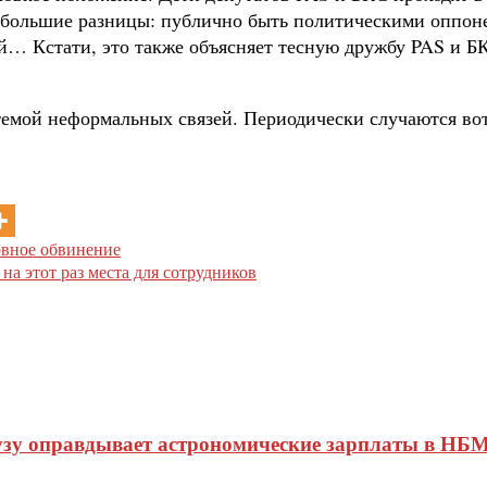
две большие разницы: публично быть политическими оппон
й… Кстати, это также объясняет тесную дружбу PAS и БК
стемой неформальных связей. Периодически случаются вот
овное обвинение
 на этот раз места для сотрудников
узу оправдывает астрономические зарплаты в НБМ