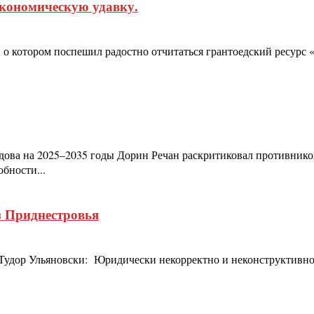
экономическую удавку.
 о котором поспешил радостно отчитаться грантоедский ресурс 
дова на 2025–2035 годы Дорин Речан раскритиковал противник
бности...
з Приднестровья
удор Ульяновски: Юридически некорректно и неконструктивно г