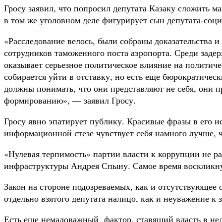
Гросу заявил, что попросил депутата Казаку сложить м
в том же уголовном деле фигурирует сын депутата-соци
«Расследование велось, были собраны доказательства 
сотрудников таможенного поста аэропорта. Среди заде
оказывает серьезное политическое влияние на политиче
собирается уйти в отставку, но есть еще бюрократичес
должны понимать, что они представляют не себя, они 
формированию», — заявил Гросу.
Гросу явно эпатирует публику. Красивые фразы в его и
информационной стезе чувствует себя намного лучше, че
«Нулевая терпимость» партии власти к коррупции не р
инфраструктуры Андрея Спыну. Самое время воскликнут
Закон на стороне подозреваемых, как и отсутствующее 
отдельно взятого депутата налицо, как и неуважение к 
Есть еще немаловажный фактор, ставящий власть в нело