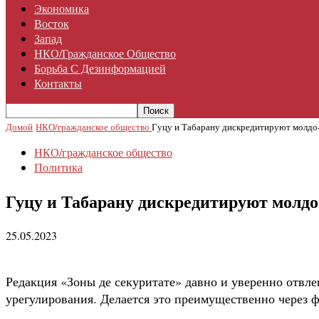
Экономика
Восток
Запад
НКО/гражданское Общество
Борьба С Дезинформацией
Контакты
Домой
НКО/гражданское общество
Гуцу и Табарану дискредитируют молдо-
НКО/гражданское общество
Политика
Гуцу и Табарану дискредитируют молдо
25.05.2023
Редакция «Зоны де секуритате» давно и уверенно отвл
урегулирования. Делается это преимущественно через 