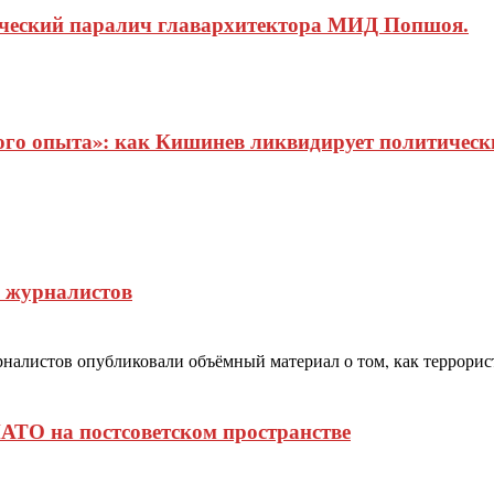
ический паралич главархитектора МИД Попшоя.
о опыта»: как Кишинев ликвидирует политические
х журналистов
урналистов опубликовали объёмный материал о том, как террори
АТО на постсоветском пространстве