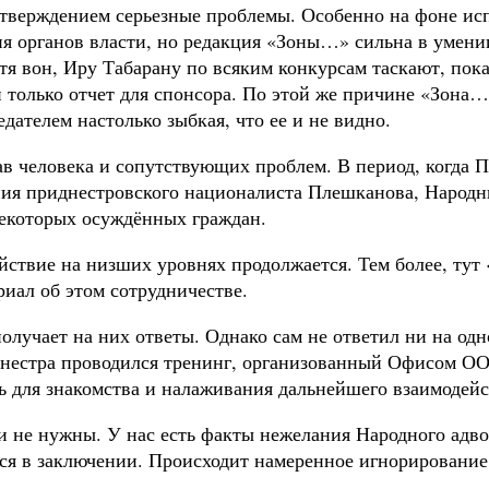
дтверждением серьезные проблемы. Особенно на фоне ис
вия органов власти, но редакция «Зоны…» сильна в умен
я вон, Иру Табарану по всяким конкурсам таскают, показ
н только отчет для спонсора. По этой же причине «Зона
дателем настолько зыбкая, что ее и не видно.
в человека и сопутствующих проблем. В период, когда 
ения приднестровского националиста Плешканова, Народ
некоторых осуждённых граждан.
йствие на низших уровнях продолжается. Тем более, тут
иал об этом сотрудничестве.
олучает на них ответы. Однако сам не ответил ни на од
 Днестра проводился тренинг, организованный Офисом ОО
 для знакомства и налаживания дальнейшего взаимодейс
и не нужны. У нас есть факты нежелания Народного адв
я в заключении. Происходит намеренное игнорирование 