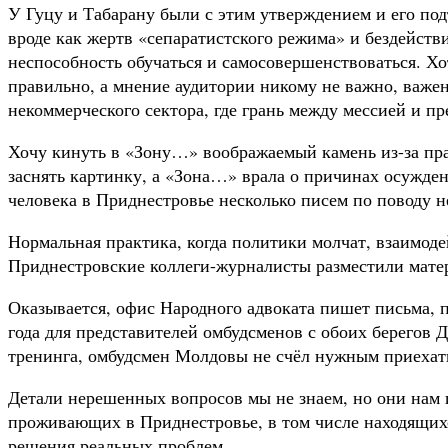
У Гуцу и Табарану были с этим утверждением и его по
вроде как жертв «сепаратистского режима» и бездейст
неспособность обучаться и самосовершенствоваться. Хот
правильно, а мнение аудитории никому не важно, важе
некоммерческого сектора, где грань между мессией и пре
Хочу кинуть в «Зону…» воображаемый камень из-за пра
заснять картинку, а «Зона…» врала о причинах осужд
человека в Приднестровье несколько писем по поводу 
Нормальная практика, когда политики молчат, взаимоде
Приднестровские коллеги-журналисты разместили матер
Оказывается, офис Народного адвоката пишет письма, п
года для представителей омбудсменов с обоих берегов
тренинга, омбудсмен Молдовы не счёл нужным приехать
Детали нерешенных вопросов мы не знаем, но они нам 
проживающих в Приднестровье, в том числе находящихс
решения реальных проблем.