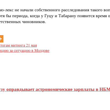
о-лекс не начали собственного расследования такого в
отя бы периода, когда у Гуцу и Табарану появится время 
етственных чиновников.
тогам митинга 21 мая
ицию за ситуацию в Молдове
узу оправдывает астрономические зарплаты в НБМ