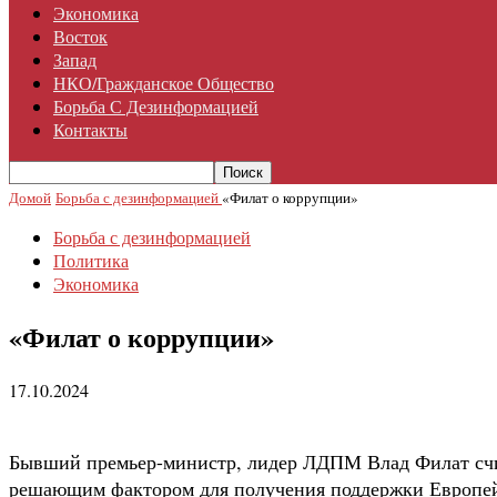
Экономика
Восток
Запад
НКО/гражданское Общество
Борьба С Дезинформацией
Контакты
Домой
Борьба с дезинформацией
«Филат о коррупции»
Борьба с дезинформацией
Политика
Экономика
«Филат о коррупции»
17.10.2024
Бывший премьер-министр, лидер ЛДПМ Влад Филат счит
решающим фактором для получения поддержки Европейс