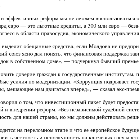
.
х и эффективных реформ мы не сможем воспользоваться 
млрд евро — это льготные кредиты, а 300 млн евро — без
огресс в области правосудия, экономического управления
е выделит обещанные средства, если Молдова не предпр
й союз ясно дал понять, что финансовая поддержка зав
ядок в собственном доме», — подчеркнул бывший премье
новить доверие граждан к государственным институтам, 
бые усилия по модернизации. «Коррупция подрывает госу
ры, мешающие нам двигаться вперед», — сказал экс-прем
ворил о том, что инвестиционный пакет будет предостав
ей и внедрении реформ. «Без независимой судебной сист
ность для нашей страны, но мы должны действовать реш
дится на переломном этапе и что ее европейское будуще
новить честность и неподкупность на ключевых государс