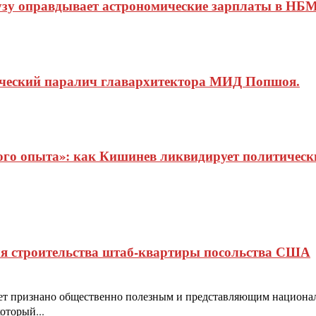
узу оправдывает астрономические зарплаты в НБМ
ический паралич главархитектора МИД Попшоя.
о опыта»: как Кишинев ликвидирует политические
ля строительства штаб-квартиры посольства США
т признано общественно полезным и представляющим националь
оторый...