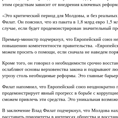
этим средствам зависит от внедрения ключевых реформ
«Это критический период для Молдовы, и без реальны
Филат. Он пояснил, что из пакета в 1,8 млрд евро 1,5 
случае, если будет продемонстрирован значительный пр
Премьер-министр подчеркнул, что Европейский союз н
повышению компетентности правительства. «Европейски
можем просить о помощи, если сначала не наведем пор
Кроме того, он говорил о необходимости срочно восста
ослабляют основы верховенства закона и подрывают лю
угрозу столь необходимые реформы. Это главные барье
Филат напомнил, что Европейский союз неоднократно го
продемонстрирует явный прогресс в борьбе с коррупци
сможем привлечь эти средства. Это уникальная возмож
В заключение Влад Филат подчеркнул, что Молдова нахо
расставить приоритеты в интересах общества и восста