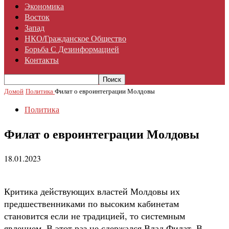
Экономика
Восток
Запад
НКО/гражданское Общество
Борьба С Дезинформацией
Контакты
Домой
Политика
Филат о евроинтеграции Молдовы
Политика
Филат о евроинтеграции Молдовы
18.01.2023
Критика действующих властей Молдовы их
предшественниками по высоким кабинетам
становится если не традицией, то системным
явлением. В этот раз не сдержался Влад Филат. В