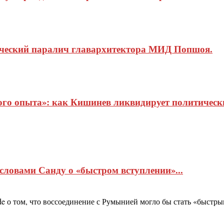
ический паралич главархитектора МИД Попшоя.
о опыта»: как Кишинев ликвидирует политические
 словами Санду о «быстром вступлении»...
 о том, что воссоединение с Румынией могло бы стать «быстрым