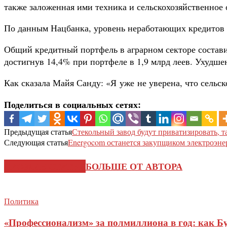
также заложенная ими техника и сельскохозяйственное о
По данным Нацбанка, уровень неработающих кредитов в
Общий кредитный портфель в аграрном секторе состави
достигнув 14,4% при портфеле в 1,9 млрд леев. Ухудш
Как сказала Майя Санду: «Я уже не уверена, что сельс
Поделиться в социальных сетях:
Предыдущая статья
Стекольный завод будут приватизировать, т
Следующая статья
Energocom останется закупщиком электроэне
СХОЖИЕ СТАТЬИ
БОЛЬШЕ ОТ АВТОРА
Политика
«Профессионализм» за полмиллиона в год: как Б