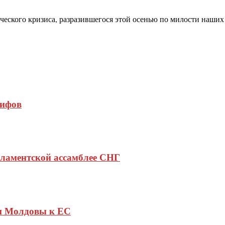
еского кризиса, разразившегося этой осенью по милости наших
рифов
рламентской ассамблее СНГ
ии Молдовы к ЕС