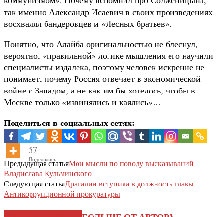
так именно Александр Исаевич в своих произведениях
восхвалял бандеровцев и «Лесных братьев».
Понятно, что Алайба оригинальностью не блеснул,
вероятно, «правильной» логике мышления его научили
специалисты издалека, поэтому человек искренне не
понимает, почему Россия отвечает в экономической
войне с Западом, а не как им бы хотелось, чтобы в
Москве только «извинялись и каялись»…
Поделиться в социальных сетях:
57
Поделились
Предыдущая статья
Мои мысли по поводу высказываний
Владислава Кульминского
Следующая статья
Драгалин вступила в должность главы
Антикоррупционной прокуратуры
СХОЖИЕ СТАТЬИ
БОЛЬШЕ ОТ АВТОРА