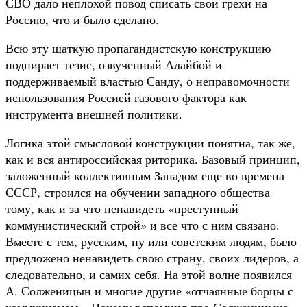
СВО дало неплохой повод списать свои грехи на
Россию, что и было сделано.
Всю эту шаткую пропагандистскую конструкцию
подпирает тезис, озвученный Алайбой и
поддерживаемый властью Санду, о неправомочности
использования Россией газового фактора как
инструмента внешней политики.
Логика этой смысловой конструкции понятна, так же,
как и вся антироссийская риторика. Базовый принцип,
заложенный коллективным Западом еще во времена
СССР, строился на обучении западного общества
тому, как и за что ненавидеть «преступный
коммунистический строй» и все что с ним связано.
Вместе с тем, русским, ну или советским людям, было
предложено ненавидеть свою страну, своих лидеров, а
следовательно, и самих себя. На этой волне появился
А. Солженицын и многие другие «отчаянные борцы с
коммунизмом». Почему вспомнил про Солженицына,