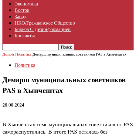
Экономика
Восток
Запад
НКО/гражданское Общество
Борьба С Дезинформацией
Контакты
Домой
Политика
Демарш муниципальных советников PAS в Хынчештах
Политика
Демарш муниципальных советников
PAS в Хынчештах
28.08.2024
В Хынчештах семь муниципальных советников от PAS
самораспустились. В итоге PAS осталась без