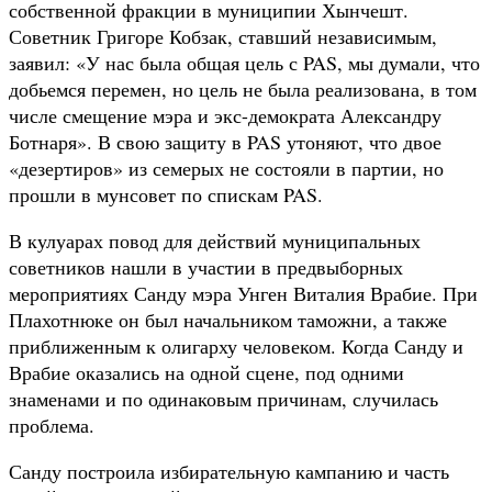
собственной фракции в муниципии Хынчешт.
Советник Григоре Кобзак, ставший независимым,
заявил: «У нас была общая цель с PAS, мы думали, что
добьемся перемен, но цель не была реализована, в том
числе смещение мэра и экс-демократа Александру
Ботнаря». В свою защиту в PAS утоняют, что двое
«дезертиров» из семерых не состояли в партии, но
прошли в мунсовет по спискам PAS.
В кулуарах повод для действий муниципальных
советников нашли в участии в предвыборных
мероприятиях Санду мэра Унген Виталия Врабие. При
Плахотнюке он был начальником таможни, а также
приближенным к олигарху человеком. Когда Санду и
Врабие оказались на одной сцене, под одними
знаменами и по одинаковым причинам, случилась
проблема.
Санду построила избирательную кампанию и часть