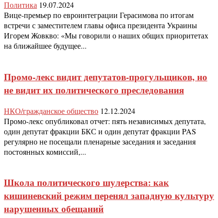
Политика
19.07.2024
Вице-премьер по евроинтеграции Герасимова по итогам
встречи с заместителем главы офиса президента Украины
Игорем Жовкво: «Мы говорили о наших общих приоритетах
на ближайшее будущее...
Промо-лекс видит депутатов-прогульщиков, но
не видит их политического преследования
НКО/гражданское общество
12.12.2024
Промо-лекс опубликовал отчет: пять независимых депутата,
один депутат фракции БКС и один депутат фракции PAS
регулярно не посещали пленарные заседания и заседания
постоянных комиссий,...
Школа политического шулерства: как
кишиневский режим перенял западную культуру
нарушенных обещаний