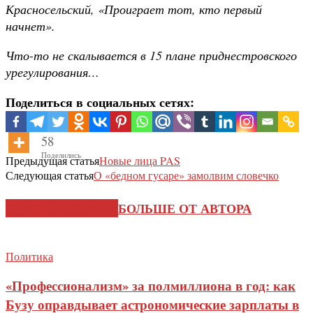
Красносельский, «Проиграет тот, кто первый
начнет».
Что-то не скалывается в 15 плане приднестровского
урегулирования…
Поделиться в социальных сетях:
58
Поделились
Предыдущая статья
Новые лица PAS
Следующая статья
О «бедном гусаре» замолвим словечко
СХОЖИЕ СТАТЬИ
БОЛЬШЕ ОТ АВТОРА
Политика
«Профессионализм» за полмиллиона в год: как
Бузу оправдывает астрономические зарплаты в